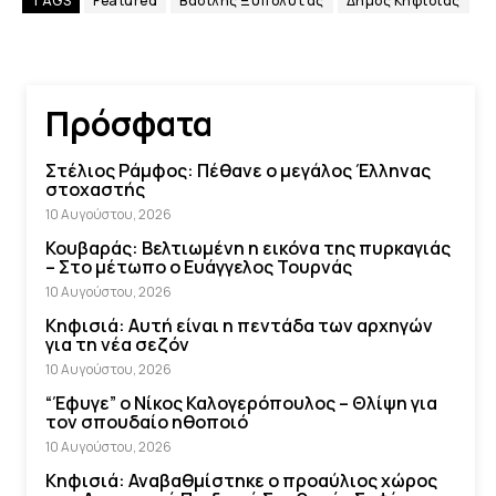
TAGS
Featured
Βασίλης Ξυπολυτάς
Δήμος Κηφισιάς
Πρόσφατα
Στέλιος Ράμφος: Πέθανε ο μεγάλος Έλληνας
στοχαστής
10 Αυγούστου, 2026
Κουβαράς: Βελτιωμένη η εικόνα της πυρκαγιάς
– Στο μέτωπο ο Ευάγγελος Τουρνάς
10 Αυγούστου, 2026
Κηφισιά: Αυτή είναι η πεντάδα των αρχηγών
για τη νέα σεζόν
10 Αυγούστου, 2026
“Έφυγε” ο Νίκος Καλογερόπουλος – Θλίψη για
τον σπουδαίο ηθοποιό
10 Αυγούστου, 2026
Κηφισιά: Αναβαθμίστηκε ο προαύλιος χώρος