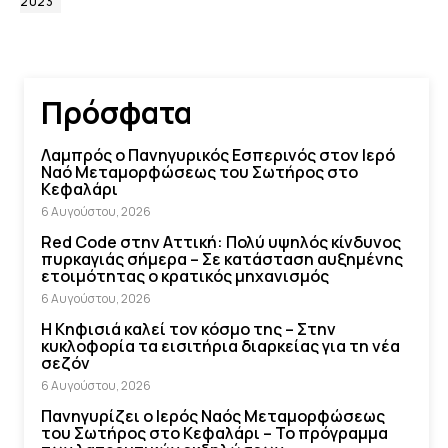
2023
Πρόσφατα
Λαμπρός ο Πανηγυρικός Εσπερινός στον Ιερό
Ναό Μεταμορφώσεως του Σωτήρος στο
Κεφαλάρι
6 Αυγούστου, 2026
Red Code στην Αττική: Πολύ υψηλός κίνδυνος
πυρκαγιάς σήμερα – Σε κατάσταση αυξημένης
ετοιμότητας ο κρατικός μηχανισμός
6 Αυγούστου, 2026
Η Κηφισιά καλεί τον κόσμο της – Στην
κυκλοφορία τα εισιτήρια διαρκείας για τη νέα
σεζόν
6 Αυγούστου, 2026
Πανηγυρίζει ο Ιερός Ναός Μεταμορφώσεως
του Σωτήρος στο Κεφαλάρι – Το πρόγραμμα