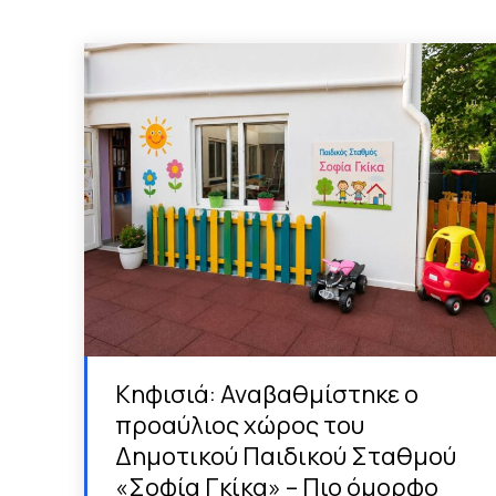
Κηφισιά: Αναβαθμίστηκε ο
προαύλιος χώρος του
Δημοτικού Παιδικού Σταθμού
«Σοφία Γκίκα» – Πιο όμορφο