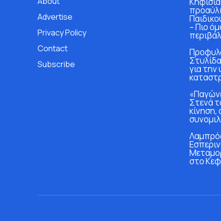
About
Κηφισιά
προαύλι
Advertise
Παιδικο
– Πιο ό
Privacy Policy
περιβάλ
Contact
Προφυλα
Στυλίδα
Subscribe
για την
καταστ
«Παγώνε
Στενά τ
κίνηση, 
συνομιλ
Λαμπρός
Εσπεριν
Μεταμο
στο Κεφ