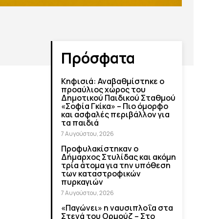
Πρόσφατα
Κηφισιά: Αναβαθμίστηκε ο
προαύλιος χώρος του
Δημοτικού Παιδικού Σταθμού
«Σοφία Γκίκα» – Πιο όμορφο
και ασφαλές περιβάλλον για
τα παιδιά
7 Αυγούστου, 2026
Προφυλακίστηκαν ο
Δήμαρχος Στυλίδας και ακόμη
τρία άτομα για την υπόθεση
των καταστροφικών
πυρκαγιών
7 Αυγούστου, 2026
«Παγώνει» η ναυσιπλοΐα στα
Στενά του Ορμούζ – Στο