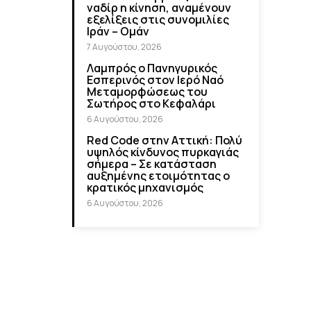
ναδίρ η κίνηση, αναμένουν
εξελίξεις στις συνομιλίες
Ιράν – Ομάν
7 Αυγούστου, 2026
Λαμπρός ο Πανηγυρικός
Εσπερινός στον Ιερό Ναό
Μεταμορφώσεως του
Σωτήρος στο Κεφαλάρι
6 Αυγούστου, 2026
Red Code στην Αττική: Πολύ
υψηλός κίνδυνος πυρκαγιάς
σήμερα – Σε κατάσταση
αυξημένης ετοιμότητας ο
κρατικός μηχανισμός
6 Αυγούστου, 2026