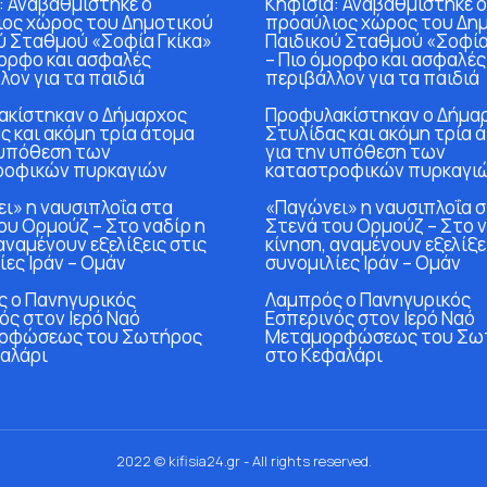
: Αναβαθμίστηκε ο
Κηφισιά: Αναβαθμίστηκε ο
ος χώρος του Δημοτικού
προαύλιος χώρος του Δη
ύ Σταθμού «Σοφία Γκίκα»
Παιδικού Σταθμού «Σοφία
μορφο και ασφαλές
– Πιο όμορφο και ασφαλές
λον για τα παιδιά
περιβάλλον για τα παιδιά
κίστηκαν ο Δήμαρχος
Προφυλακίστηκαν ο Δήμα
ς και ακόμη τρία άτομα
Στυλίδας και ακόμη τρία 
 υπόθεση των
για την υπόθεση των
ροφικών πυρκαγιών
καταστροφικών πυρκαγι
ι» η ναυσιπλοΐα στα
«Παγώνει» η ναυσιπλοΐα 
ου Ορμούζ – Στο ναδίρ η
Στενά του Ορμούζ – Στο ν
αναμένουν εξελίξεις στις
κίνηση, αναμένουν εξελίξε
ίες Ιράν – Ομάν
συνομιλίες Ιράν – Ομάν
 ο Πανηγυρικός
Λαμπρός ο Πανηγυρικός
ός στον Ιερό Ναό
Εσπερινός στον Ιερό Ναό
ρφώσεως του Σωτήρος
Μεταμορφώσεως του Σω
αλάρι
στο Κεφαλάρι
2022 © kifisia24.gr - All rights reserved.