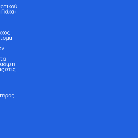
μοτικού
 Γκίκα»
ρχος
άτομα
ών
στα
αδίρ η
ις στις
τήρος