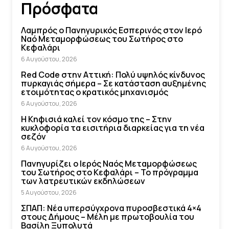
Πρόσφατα
Λαμπρός ο Πανηγυρικός Εσπερινός στον Ιερό
Ναό Μεταμορφώσεως του Σωτήρος στο
Κεφαλάρι
6 Αυγούστου, 2026
Red Code στην Αττική: Πολύ υψηλός κίνδυνος
πυρκαγιάς σήμερα – Σε κατάσταση αυξημένης
ετοιμότητας ο κρατικός μηχανισμός
6 Αυγούστου, 2026
Η Κηφισιά καλεί τον κόσμο της – Στην
κυκλοφορία τα εισιτήρια διαρκείας για τη νέα
σεζόν
6 Αυγούστου, 2026
Πανηγυρίζει ο Ιερός Ναός Μεταμορφώσεως
του Σωτήρος στο Κεφαλάρι – Το πρόγραμμα
των λατρευτικών εκδηλώσεων
5 Αυγούστου, 2026
ΣΠΑΠ: Νέα υπερσύγχρονα πυροσβεστικά 4×4
στους Δήμους – Μέλη με πρωτοβουλία του
Βασίλη Ξυπολυτά