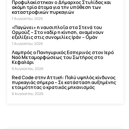
Προφυλακίστηκαν ο Δήμαρχος Στυλίδας και
ακόμη τρία άτομα για την υπόθεση των
καταστροφικών πυρκαγιών
7 Αυγούστου, 2026
«Παγώνει» η ναυσιπλοΐα στα Στενά του
Ορμούζ – Στο ναδίρ η κίνηση, αναμένουν
εξελίξεις στις συνομιλίες Ιράν – Ομάν
7 Αυγούστου, 2026
Λαμπρός ο Πανηγυρικός Εσπερινός στον Ιερό
Ναό Μεταμορφώσεως του Σωτήρος στο
Κεφαλάρι
6 Αυγούστου, 2026
Red Code στην Αττική: Πολύ υψηλός κίνδυνος
πυρκαγιάς σήμερα – Σε κατάσταση αυξημένης
ετοιμότητας ο κρατικός μηχανισμός
6 Αυγούστου, 2026