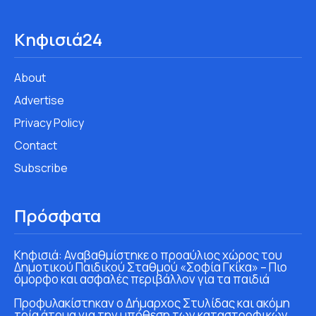
Κηφισιά24
About
Advertise
Privacy Policy
Contact
Subscribe
Πρόσφατα
Κηφισιά: Αναβαθμίστηκε ο προαύλιος χώρος του
Δημοτικού Παιδικού Σταθμού «Σοφία Γκίκα» – Πιο
όμορφο και ασφαλές περιβάλλον για τα παιδιά
Προφυλακίστηκαν ο Δήμαρχος Στυλίδας και ακόμη
τρία άτομα για την υπόθεση των καταστροφικών