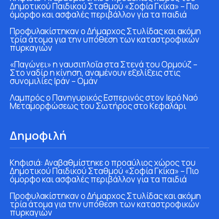
Δημοτικού Παιδικού Σταθμού «Σοφία Γκίκα» – Πιο
όμορφο και ασφαλές περιβάλλον για τα παιδιά
Προφυλακίστηκαν ο Δήμαρχος Στυλίδας και ακόμη
τρία άτομα για την υπόθεση των καταστροφικών
πυρκαγιών
«Παγώνει» η ναυσιπλοΐα στα Στενά του Ορμούζ –
Στο ναδίρ η κίνηση, αναμένουν εξελίξεις στις
συνομιλίες Ιράν – Ομάν
Λαμπρός ο Πανηγυρικός Εσπερινός στον Ιερό Ναό
Μεταμορφώσεως του Σωτήρος στο Κεφαλάρι
Δημοφιλή
Κηφισιά: Αναβαθμίστηκε ο προαύλιος χώρος του
Δημοτικού Παιδικού Σταθμού «Σοφία Γκίκα» – Πιο
όμορφο και ασφαλές περιβάλλον για τα παιδιά
Προφυλακίστηκαν ο Δήμαρχος Στυλίδας και ακόμη
τρία άτομα για την υπόθεση των καταστροφικών
πυρκαγιών