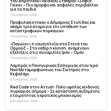
του Δημοτικού Παιδικού Σταθμού «Σοφία
Γκίκα» – Πιο όμορφο και ασφαλές περιβάλλον
για τα παιδιά
7 Αυγούστου, 2026
Προφυλακίστηκαν ο Δήμαρχος Στυλίδας και
ακόμη τρία άτομα για την υπόθεση των
καταστροφικών πυρκαγιών
7 Αυγούστου, 2026
«Παγώνει» η ναυσιπλοΐα στα Στενά του
Ορμούζ – Στο ναδίρ η κίνηση, αναμένουν
εξελίξεις στις συνομιλίες Ιράν – Ομάν
7 Αυγούστου, 2026
Λαμπρός ο Πανηγυρικός Εσπερινός στον Ιερό
Ναό Μεταμορφώσεως του Σωτήρος στο
Κεφαλάρι
6 Αυγούστου, 2026
Red Code στην Αττική: Πολύ υψηλός κίνδυνος
πυρκαγιάς σήμερα – Σε κατάσταση αυξημένης
ετοιμότητας ο κρατικός μηχανισμός
6 Αυγούστου, 2026