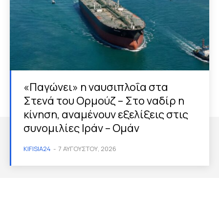
«Παγώνει» η ναυσιπλοΐα στα
Στενά του Ορμούζ – Στο ναδίρ η
κίνηση, αναμένουν εξελίξεις στις
συνομιλίες Ιράν – Ομάν
KIFISIA24
-
7 ΑΥΓΟΎΣΤΟΥ, 2026