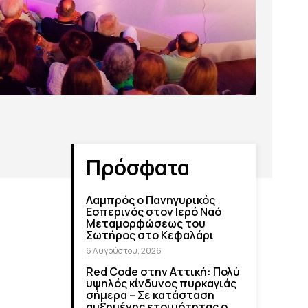
Πρόσφατα
Λαμπρός ο Πανηγυρικός
Εσπερινός στον Ιερό Ναό
Μεταμορφώσεως του
Σωτήρος στο Κεφαλάρι
6 Αυγούστου, 2026
Red Code στην Αττική: Πολύ
υψηλός κίνδυνος πυρκαγιάς
σήμερα – Σε κατάσταση
αυξημένης ετοιμότητας ο