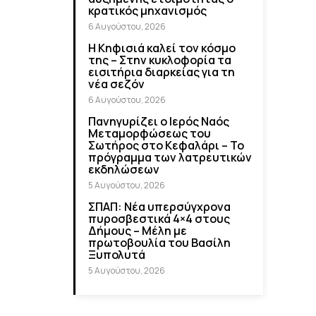
κρατικός μηχανισμός
6 Αυγούστου, 2026
Η Κηφισιά καλεί τον κόσμο
της – Στην κυκλοφορία τα
εισιτήρια διαρκείας για τη
νέα σεζόν
6 Αυγούστου, 2026
Πανηγυρίζει ο Ιερός Ναός
Μεταμορφώσεως του
Σωτήρος στο Κεφαλάρι – Το
πρόγραμμα των λατρευτικών
εκδηλώσεων
5 Αυγούστου, 2026
ΣΠΑΠ: Νέα υπερσύγχρονα
πυροσβεστικά 4×4 στους
Δήμους – Μέλη με
πρωτοβουλία του Βασίλη
Ξυπολυτά
5 Αυγούστου, 2026