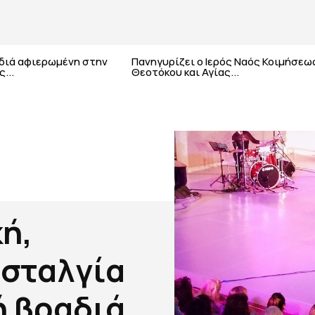
αδιά αφιερωμένη στην
Πανηγυρίζει ο Ιερός Ναός Κοιμήσεω
...
Θεοτόκου και Αγίας...
ή,
οσταλγία
ή βραδιά