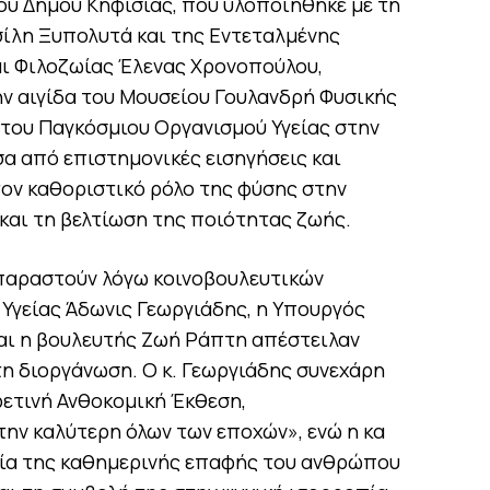
ου Δήμου Κηφισιάς, που υλοποιήθηκε με τη
ίλη Ξυπολυτά και της Εντεταλμένης
ι Φιλοζωίας Έλενας Χρονοπούλου,
 αιγίδα του Μουσείου Γουλανδρή Φυσικής
 του Παγκόσμιου Οργανισμού Υγείας στην
α από επιστημονικές εισηγήσεις και
τον καθοριστικό ρόλο της φύσης στην
 και τη βελτίωση της ποιότητας ζωής.
παραστούν λόγω κοινοβουλευτικών
Υγείας Άδωνις Γεωργιάδης, η Υπουργός
αι η βουλευτής Ζωή Ράπτη απέστειλαν
η διοργάνωση. Ο κ. Γεωργιάδης συνεχάρη
φετινή Ανθοκομική Έκθεση,
την καλύτερη όλων των εποχών», ενώ η κα
ία της καθημερινής επαφής του ανθρώπου