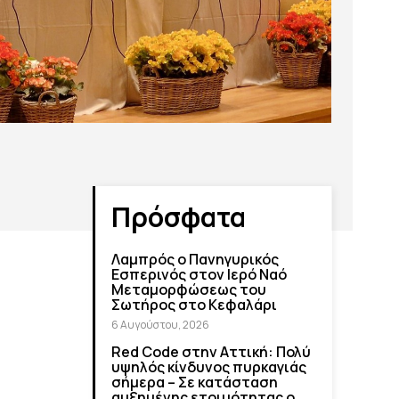
Πρόσφατα
Λαμπρός ο Πανηγυρικός
Εσπερινός στον Ιερό Ναό
Μεταμορφώσεως του
Σωτήρος στο Κεφαλάρι
6 Αυγούστου, 2026
Red Code στην Αττική: Πολύ
υψηλός κίνδυνος πυρκαγιάς
σήμερα – Σε κατάσταση
αυξημένης ετοιμότητας ο