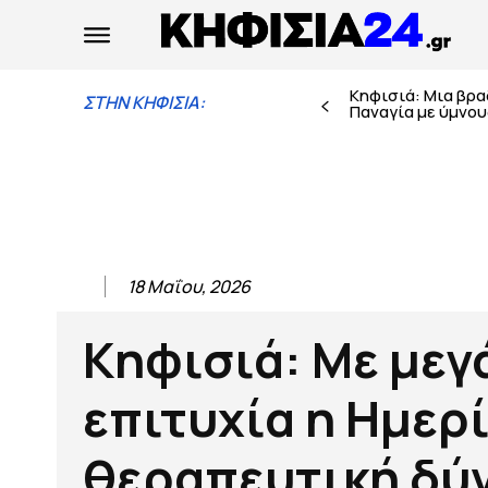
Κηφισιά: Μια βρ
ΣΤΗΝ ΚΗΦΙΣΙΑ:
Παναγία με ύμνους
18 Μαΐου, 2026
Κηφισιά: Με μεγ
επιτυχία η Ημερ
θεραπευτική δύ