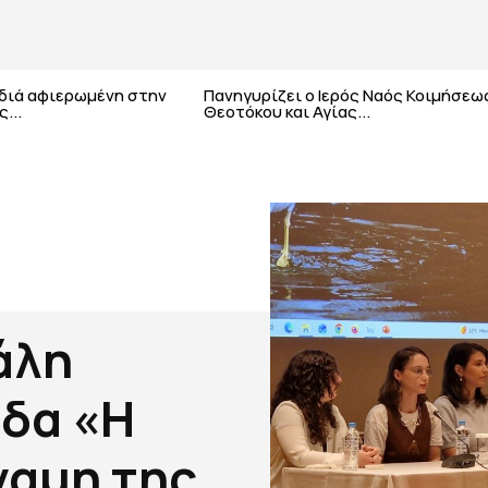
αδιά αφιερωμένη στην
Πανηγυρίζει ο Ιερός Ναός Κοιμήσεω
...
Θεοτόκου και Αγίας...
άλη
ίδα «Η
ναμη της