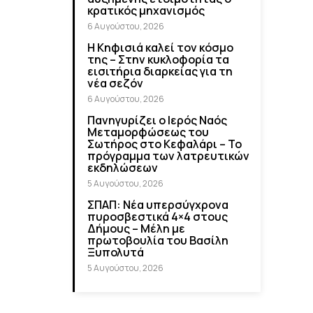
κρατικός μηχανισμός
6 Αυγούστου, 2026
Η Κηφισιά καλεί τον κόσμο
της – Στην κυκλοφορία τα
εισιτήρια διαρκείας για τη
νέα σεζόν
6 Αυγούστου, 2026
Πανηγυρίζει ο Ιερός Ναός
Μεταμορφώσεως του
Σωτήρος στο Κεφαλάρι – Το
πρόγραμμα των λατρευτικών
εκδηλώσεων
5 Αυγούστου, 2026
ΣΠΑΠ: Νέα υπερσύγχρονα
πυροσβεστικά 4×4 στους
Δήμους – Μέλη με
πρωτοβουλία του Βασίλη
Ξυπολυτά
5 Αυγούστου, 2026