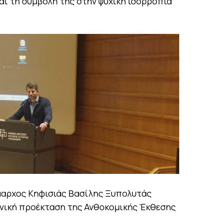
αι τη συμβολή της στην ψυχική ισορροπία
ήμαρχος Κηφισιάς Βασίλης Ξυπολυτάς
νική προέκταση της Ανθοκομικής Έκθεσης