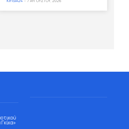
KIFISIA24
-
7 ΑΥΓΟΎΣΤΟΥ, 2026
μοτικού
 Γκίκα»