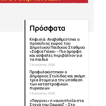
Πρόσφατα
Κηφισιά: Αναβαθμίστηκε ο
προαύλιος χώρος του
Δημοτικού Παιδικού Σταθμού
«Σοφία Γκίκα» – Πιο όμορφο
και ασφαλές περιβάλλον για
τα παιδιά
7 Αυγούστου, 2026
Προφυλακίστηκαν ο
Δήμαρχος Στυλίδας και ακόμη
τρία άτομα για την υπόθεση
των καταστροφικών
πυρκαγιών
7 Αυγούστου, 2026
«Παγώνει» η ναυσιπλοΐα στα
Στενά του Ορμούζ – Στο