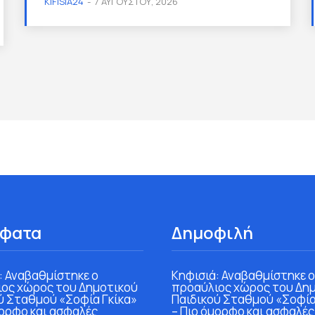
KIFISIA24
-
7 ΑΥΓΟΎΣΤΟΥ, 2026
φατα
Δημοφιλή
: Αναβαθμίστηκε ο
Κηφισιά: Αναβαθμίστηκε ο
ος χώρος του Δημοτικού
προαύλιος χώρος του Δη
ύ Σταθμού «Σοφία Γκίκα»
Παιδικού Σταθμού «Σοφία
μορφο και ασφαλές
– Πιο όμορφο και ασφαλές