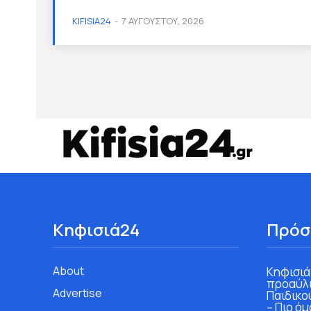
KIFISIA24
-
7 ΑΥΓΟΎΣΤΟΥ, 2026
Κηφισιά24
Πρόσ
About
Κηφισιά
προαύλι
Advertise
Παιδικο
– Πιο ό