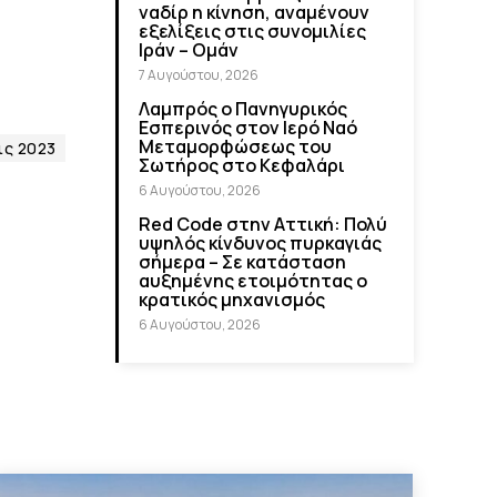
ναδίρ η κίνηση, αναμένουν
εξελίξεις στις συνομιλίες
Ιράν – Ομάν
7 Αυγούστου, 2026
Λαμπρός ο Πανηγυρικός
Εσπερινός στον Ιερό Ναό
Μεταμορφώσεως του
ις 2023
Σωτήρος στο Κεφαλάρι
6 Αυγούστου, 2026
Red Code στην Αττική: Πολύ
υψηλός κίνδυνος πυρκαγιάς
σήμερα – Σε κατάσταση
αυξημένης ετοιμότητας ο
κρατικός μηχανισμός
6 Αυγούστου, 2026