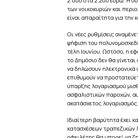
2.000 στα 2.200 ευρώ. Η σ
των νοικοκυριών και περι
είναι απαραίτητα για την
Οι νέες ρυθμίσεις αναμένε
ψήφιση του πολυνομοσχεδί
τέλη Ιουνίου. Ωστόσο, η ε
το Δημόσιο δεν θα γίνετα
να δηλώσουν ηλεκτρονικά 
επιθυμούν να προστατεύετ
ύπαρξης λογαριασμού μισ
ασφαλιστικών παροχών, αυ
ακατάσχετος λογαριασμός
Ιδιαίτερη βαρύτητα έχει κ
κατασχέσεων τραπεζικών λ
οφειλέτης θα μπορεί να ζ