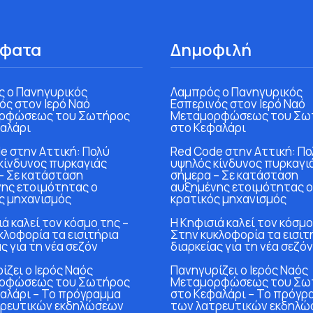
φατα
Δημοφιλή
 ο Πανηγυρικός
Λαμπρός ο Πανηγυρικός
ός στον Ιερό Ναό
Εσπερινός στον Ιερό Ναό
ρφώσεως του Σωτήρος
Μεταμορφώσεως του Σω
αλάρι
στο Κεφαλάρι
e στην Αττική: Πολύ
Red Code στην Αττική: Πο
κίνδυνος πυρκαγιάς
υψηλός κίνδυνος πυρκαγι
– Σε κατάσταση
σήμερα – Σε κατάσταση
ης ετοιμότητας ο
αυξημένης ετοιμότητας ο
ς μηχανισμός
κρατικός μηχανισμός
ά καλεί τον κόσμο της –
Η Κηφισιά καλεί τον κόσμο
κλοφορία τα εισιτήρια
Στην κυκλοφορία τα εισιτ
ς για τη νέα σεζόν
διαρκείας για τη νέα σεζόν
ίζει ο Ιερός Ναός
Πανηγυρίζει ο Ιερός Ναός
ρφώσεως του Σωτήρος
Μεταμορφώσεως του Σω
αλάρι – Το πρόγραμμα
στο Κεφαλάρι – Το πρόγρ
τρευτικών εκδηλώσεων
των λατρευτικών εκδηλώ