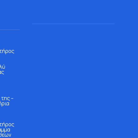
τήρος
λύ
άς
 της –
ήρια
τήρος
αμμα
σεων