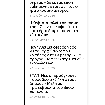
σήμερα – Σε κατάσταση
αυξημένης ετοιμότητας ο
κρατικός μηχανισμός
6 Αυγούστου, 2026
Η Κηφισιά καλεί τον κόσμο
της – Στην κυκλοφορία τα
εισιτήρια διαρκείας για τη
νέα σεζόν
6 Αυγούστου, 2026
Πανηγυρίζει ο Ιερός Ναός
Μεταμορφώσεως του
Σωτήρος στο Κεφαλάρι – Το
πρόγραμμα των λατρευτικών
εκδηλώσεων
5 Αυγούστου, 2026
ΣΠΑΠ: Νέα υπερσύγχρονα
πυροσβεστικά 4×4 στους
Δήμους – Μέλη με
πρωτοβουλία του Βασίλη
Ξυπολυτά
5 Αυγούστου, 2026