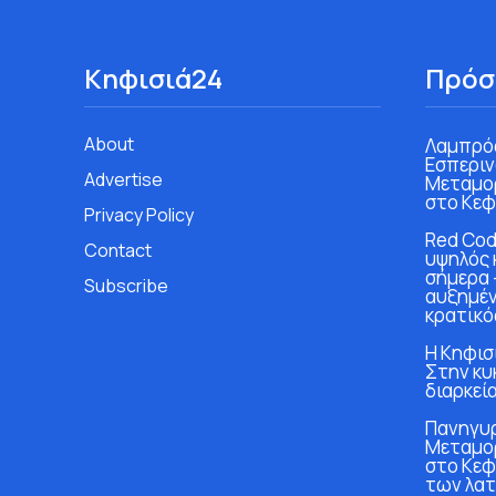
Κηφισιά24
Πρόσ
About
Λαμπρός
Εσπεριν
Advertise
Μεταμο
στο Κεφ
Privacy Policy
Red Cod
Contact
υψηλός 
σήμερα 
Subscribe
αυξημέν
κρατικό
Η Κηφισι
Στην κυ
διαρκεία
Πανηγυρ
Μεταμο
στο Κεφ
των λα