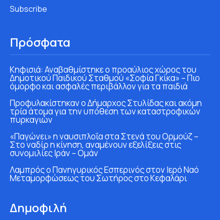
Subscribe
Πρόσφατα
Κηφισιά: Αναβαθμίστηκε ο προαύλιος χώρος του
Δημοτικού Παιδικού Σταθμού «Σοφία Γκίκα» – Πιο
όμορφο και ασφαλές περιβάλλον για τα παιδιά
Προφυλακίστηκαν ο Δήμαρχος Στυλίδας και ακόμη
τρία άτομα για την υπόθεση των καταστροφικών
πυρκαγιών
«Παγώνει» η ναυσιπλοΐα στα Στενά του Ορμούζ –
Στο ναδίρ η κίνηση, αναμένουν εξελίξεις στις
συνομιλίες Ιράν – Ομάν
Λαμπρός ο Πανηγυρικός Εσπερινός στον Ιερό Ναό
Μεταμορφώσεως του Σωτήρος στο Κεφαλάρι
Δημοφιλή