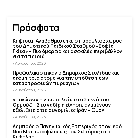
Πρόσφατα
Κηφισιά: Αναβαθμίστηκε ο προαύλιος χώρος
του Δημοτικού Παιδικού Σταθμού «Σοφία
Γκίκα» – Πιο όμορφο και ασφαλές περιβάλλον
για τα παιδιά
7 Αυγούστου, 2026
Προφυλακίστηκαν ο Δήμαρχος Στυλίδας και
ακόμη τρία άτομα για την υπόθεση των
καταστροφικών πυρκαγιών
7 Αυγούστου, 2026
«Παγώνει» η ναυσιπλοΐα στα Στενά του
Ορμούζ – Στο ναδίρ η κίνηση, αναμένουν
εξελίξεις στις συνομιλίες Ιράν – Ομάν
7 Αυγούστου, 2026
Λαμπρός ο Πανηγυρικός Εσπερινός στον Ιερό
Ναό Μεταμορφώσεως του Σωτήρος στο
Κεφαλάρι