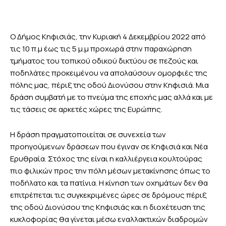
Ο Δήμος Κηφισιάς, την Κυριακή 4 Δεκεμβρίου 2022 από
τις 10 π.μ έως τις 5 μ.μ προχωρά στην παραχώρηση
τμήματος του τοπικού οδικού δικτύου σε πεζούς και
ποδηλάτες προκειμένου να απολαύσουν ομορφιές της
πόλης μας, πέριξ της οδού Διονύσου στην Κηφισιά. Μια
δράση συμβατή με το πνεύμα της εποχής μας αλλά και με
τις τάσεις σε αρκετές χώρες της Ευρώπης.
Η δράση πραγματοποιείται σε συνεχεία των
προηγούμενων δράσεων που έγιναν σε Κηφισιά και Νέα
Ερυθραία. Στόχος της είναι η καλλιέργεια κουλτούρας
πιο φιλικών προς την πόλη μέσων μετακίνησης όπως το
ποδήλατο και τα πατίνια. Η κίνηση των οχημάτων δεν θα
επιτρέπεται τις συγκεκριμένες ώρες σε δρόμους πέριξ
της οδού Διονύσου της Κηφισιάς και η διοχέτευση της
κυκλοφορίας θα γίνεται μέσω εναλλακτικών διαδρομών