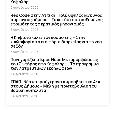
Κεφαλάρι
6 Αυγούστου, 2026
Red Code στην Αττική: Πολύ υψηλός κίνδυνος
πυρκαγιάς σήμερα – Σε κατάσταση αυξημένης
ετοιμότητας ο κρατικός μηχανισμός
6 Αυγούστου, 2026
Η Κηφισιά καλεί τον κόσμο της – Στην
κυκλοφορία τα εισιτήρια διαρκείας για τη νέα
σεζόν
6 Αυγούστου, 2026
Πανηγυρίζει ο Ιερός Ναός Μεταμορφώσεως
του Σωτήρος στο Κεφαλάρι – Το πρόγραμμα
των λατρευτικών εκδηλώσεων
5 Αυγούστου, 2026
ΣΠΑΠ: Νέα υπερσύγχρονα πυροσβεστικά 4×4
στους Δήμους – Μέλη με πρωτοβουλία του
Βασίλη Ξυπολυτά
5 Αυγούστου, 2026