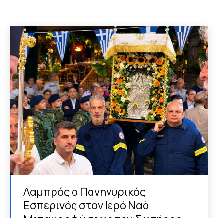
Λαμπρός ο Πανηγυρικός
Εσπερινός στον Ιερό Ναό