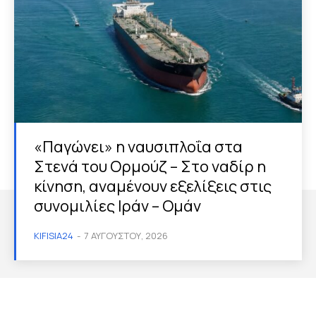
«Παγώνει» η ναυσιπλοΐα στα
Στενά του Ορμούζ – Στο ναδίρ η
κίνηση, αναμένουν εξελίξεις στις
συνομιλίες Ιράν – Ομάν
KIFISIA24
-
7 ΑΥΓΟΎΣΤΟΥ, 2026