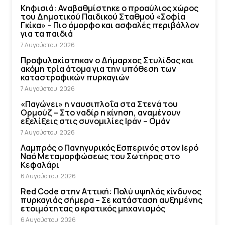
Κηφισιά: Αναβαθμίστηκε ο προαύλιος χώρος
του Δημοτικού Παιδικού Σταθμού «Σοφία
Γκίκα» – Πιο όμορφο και ασφαλές περιβάλλον
για τα παιδιά
7 Αυγούστου, 2026
Προφυλακίστηκαν ο Δήμαρχος Στυλίδας και
ακόμη τρία άτομα για την υπόθεση των
καταστροφικών πυρκαγιών
7 Αυγούστου, 2026
«Παγώνει» η ναυσιπλοΐα στα Στενά του
Ορμούζ – Στο ναδίρ η κίνηση, αναμένουν
εξελίξεις στις συνομιλίες Ιράν – Ομάν
7 Αυγούστου, 2026
Λαμπρός ο Πανηγυρικός Εσπερινός στον Ιερό
Ναό Μεταμορφώσεως του Σωτήρος στο
Κεφαλάρι
6 Αυγούστου, 2026
Red Code στην Αττική: Πολύ υψηλός κίνδυνος
πυρκαγιάς σήμερα – Σε κατάσταση αυξημένης
ετοιμότητας ο κρατικός μηχανισμός
6 Αυγούστου, 2026