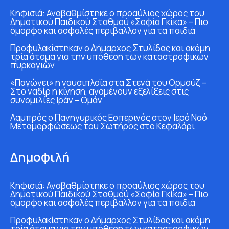
Κηφισιά: Αναβαθμίστηκε ο προαύλιος χώρος του
Δημοτικού Παιδικού Σταθμού «Σοφία Γκίκα» – Πιο
όμορφο και ασφαλές περιβάλλον για τα παιδιά
Προφυλακίστηκαν ο Δήμαρχος Στυλίδας και ακόμη
τρία άτομα για την υπόθεση των καταστροφικών
πυρκαγιών
«Παγώνει» η ναυσιπλοΐα στα Στενά του Ορμούζ –
Στο ναδίρ η κίνηση, αναμένουν εξελίξεις στις
συνομιλίες Ιράν – Ομάν
Λαμπρός ο Πανηγυρικός Εσπερινός στον Ιερό Ναό
Μεταμορφώσεως του Σωτήρος στο Κεφαλάρι
Δημοφιλή
Κηφισιά: Αναβαθμίστηκε ο προαύλιος χώρος του
Δημοτικού Παιδικού Σταθμού «Σοφία Γκίκα» – Πιο
όμορφο και ασφαλές περιβάλλον για τα παιδιά
Προφυλακίστηκαν ο Δήμαρχος Στυλίδας και ακόμη
τρία άτομα για την υπόθεση των καταστροφικών