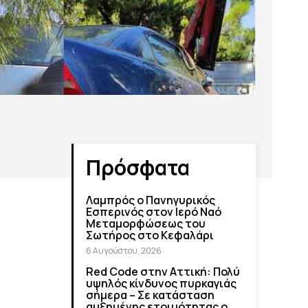
Πρόσφατα
Λαμπρός ο Πανηγυρικός
Εσπερινός στον Ιερό Ναό
Μεταμορφώσεως του
Σωτήρος στο Κεφαλάρι
6 Αυγούστου, 2026
Red Code στην Αττική: Πολύ
υψηλός κίνδυνος πυρκαγιάς
σήμερα – Σε κατάσταση
αυξημένης ετοιμότητας ο