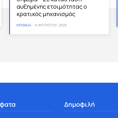
αυξημένης ετοιμότητας ο
κρατικός μηχανισμός
KIFISIA24
-
6 ΑΥΓΟΎΣΤΟΥ, 2026
φατα
Δημοφιλή