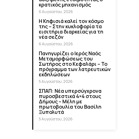
κρατικός μηχανισμός
6 Αυγούστου, 2026
Η Κηφισιά καλεί τον κόσμο
της – Στην κυκλοφορία τα
εισιτήρια διαρκείας για τη
νέα σεζόν
6 Αυγούστου, 2026
Πανηγυρίζει ο Ιερός Ναός
Μεταμορφώσεως του
Σωτήρος στο Κεφαλάρι – Το
πρόγραμμα των λατρευτικών
εκδηλώσεων
5 Αυγούστου, 2026
ΣΠΑΠ: Νέα υπερσύγχρονα
πυροσβεστικά 4×4 στους
Δήμους – Μέλη με
πρωτοβουλία του Βασίλη
Ξυπολυτά
5 Αυγούστου, 2026