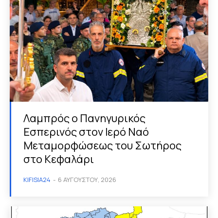
Λαμπρός ο Πανηγυρικός
Εσπερινός στον Ιερό Ναό
Μεταμορφώσεως του Σωτήρος
στο Κεφαλάρι
KIFISIA24
-
6 ΑΥΓΟΎΣΤΟΥ, 2026