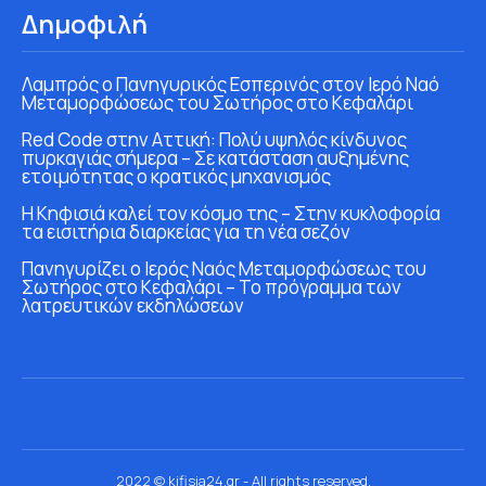
Δημοφιλή
Λαμπρός ο Πανηγυρικός Εσπερινός στον Ιερό Ναό
Μεταμορφώσεως του Σωτήρος στο Κεφαλάρι
Red Code στην Αττική: Πολύ υψηλός κίνδυνος
πυρκαγιάς σήμερα – Σε κατάσταση αυξημένης
ετοιμότητας ο κρατικός μηχανισμός
Η Κηφισιά καλεί τον κόσμο της – Στην κυκλοφορία
τα εισιτήρια διαρκείας για τη νέα σεζόν
Πανηγυρίζει ο Ιερός Ναός Μεταμορφώσεως του
Σωτήρος στο Κεφαλάρι – Το πρόγραμμα των
λατρευτικών εκδηλώσεων
2022 © kifisia24.gr - All rights reserved.