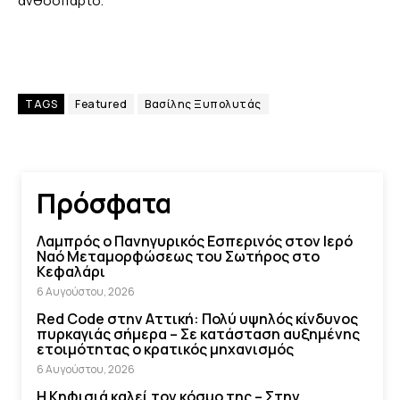
ανθόσπαρτο.
TAGS
Featured
Βασίλης Ξυπολυτάς
Πρόσφατα
Λαμπρός ο Πανηγυρικός Εσπερινός στον Ιερό
Ναό Μεταμορφώσεως του Σωτήρος στο
Κεφαλάρι
6 Αυγούστου, 2026
Red Code στην Αττική: Πολύ υψηλός κίνδυνος
πυρκαγιάς σήμερα – Σε κατάσταση αυξημένης
ετοιμότητας ο κρατικός μηχανισμός
6 Αυγούστου, 2026
Η Κηφισιά καλεί τον κόσμο της – Στην