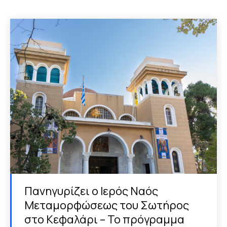
Πανηγυρίζει ο Ιερός Ναός
Μεταμορφώσεως του Σωτήρος
στο Κεφαλάρι – Το πρόγραμμα