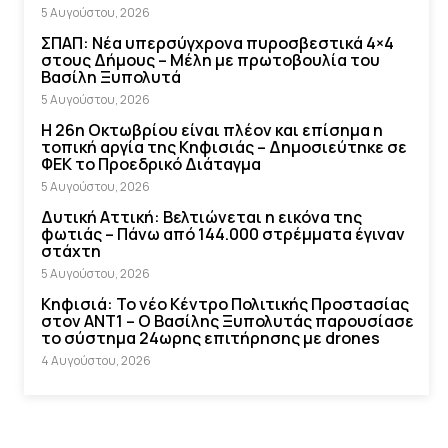
5 Αυγούστου, 2026
ΣΠΑΠ: Νέα υπερσύγχρονα πυροσβεστικά 4×4
στους Δήμους – Μέλη με πρωτοβουλία του
Βασίλη Ξυπολυτά
5 Αυγούστου, 2026
Η 26η Οκτωβρίου είναι πλέον και επίσημα η
τοπική αργία της Κηφισιάς – Δημοσιεύτηκε σε
ΦΕΚ το Προεδρικό Διάταγμα
5 Αυγούστου, 2026
Δυτική Αττική: Βελτιώνεται η εικόνα της
φωτιάς – Πάνω από 144.000 στρέμματα έγιναν
στάχτη
5 Αυγούστου, 2026
Κηφισιά: Το νέο Κέντρο Πολιτικής Προστασίας
στον ΑΝΤ1 – Ο Βασίλης Ξυπολυτάς παρουσίασε
το σύστημα 24ωρης επιτήρησης με drones
4 Αυγούστου, 2026