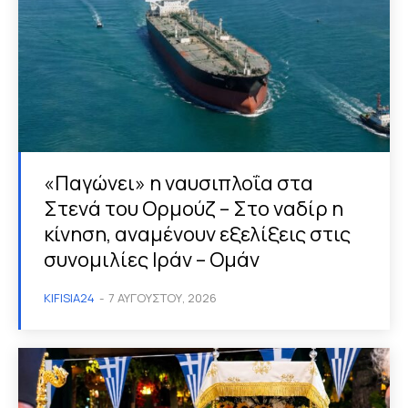
«Παγώνει» η ναυσιπλοΐα στα
Στενά του Ορμούζ – Στο ναδίρ η
κίνηση, αναμένουν εξελίξεις στις
συνομιλίες Ιράν – Ομάν
KIFISIA24
-
7 ΑΥΓΟΎΣΤΟΥ, 2026