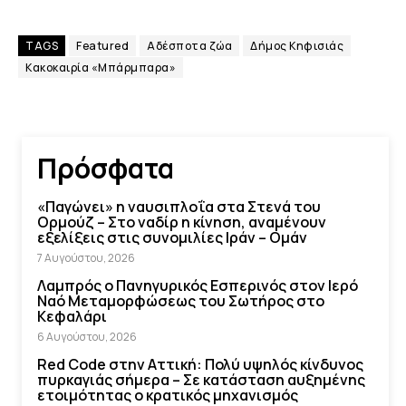
TAGS
Featured
Αδέσποτα ζώα
Δήμος Κηφισιάς
Κακοκαιρία «Μπάρμπαρα»
Πρόσφατα
«Παγώνει» η ναυσιπλοΐα στα Στενά του
Ορμούζ – Στο ναδίρ η κίνηση, αναμένουν
εξελίξεις στις συνομιλίες Ιράν – Ομάν
7 Αυγούστου, 2026
Λαμπρός ο Πανηγυρικός Εσπερινός στον Ιερό
Ναό Μεταμορφώσεως του Σωτήρος στο
Κεφαλάρι
6 Αυγούστου, 2026
Red Code στην Αττική: Πολύ υψηλός κίνδυνος
πυρκαγιάς σήμερα – Σε κατάσταση αυξημένης
ετοιμότητας ο κρατικός μηχανισμός