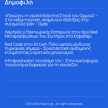
Δημοφιλή
«Παγώνει» η ναυσιπλοΐα στα Στενά του Ορμούζ –
Στο ναδίρ η κίνηση, αναμένουν εξελίξεις στις
συνομιλίες Ιράν – Ομάν
Λαμπρός ο Πανηγυρικός Εσπερινός στον Ιερό Ναό
Μεταμορφώσεως του Σωτήρος στο Κεφαλάρι
Red Code στην Αττική: Πολύ υψηλός κίνδυνος
πυρκαγιάς σήμερα – Σε κατάσταση αυξημένης
ετοιμότητας ο κρατικός μηχανισμός
Η Κηφισιά καλεί τον κόσμο της – Στην κυκλοφορία
τα εισιτήρια διαρκείας για τη νέα σεζόν
2022 © kifisia24.gr - All rights reserved.