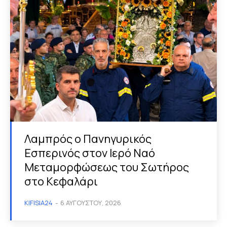
Λαμπρός ο Πανηγυρικός
Εσπερινός στον Ιερό Ναό
Μεταμορφώσεως του Σωτήρος
στο Κεφαλάρι
KIFISIA24
-
6 ΑΥΓΟΎΣΤΟΥ, 2026