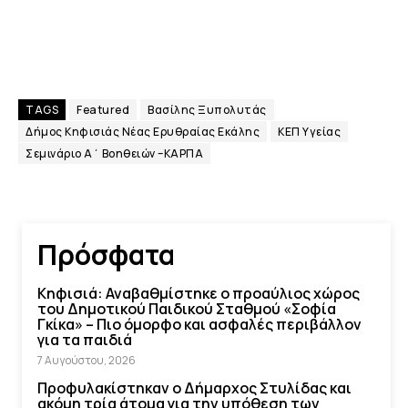
TAGS
Featured
Βασίλης Ξυπολυτάς
Δήμος Κηφισιάς Νέας Ερυθραίας Εκάλης
ΚΕΠ Υγείας
Σεμινάριο Α΄ Βοηθειών –ΚΑΡΠΑ
Πρόσφατα
Κηφισιά: Αναβαθμίστηκε ο προαύλιος χώρος
του Δημοτικού Παιδικού Σταθμού «Σοφία
Γκίκα» – Πιο όμορφο και ασφαλές περιβάλλον
για τα παιδιά
7 Αυγούστου, 2026
Προφυλακίστηκαν ο Δήμαρχος Στυλίδας και
ακόμη τρία άτομα για την υπόθεση των