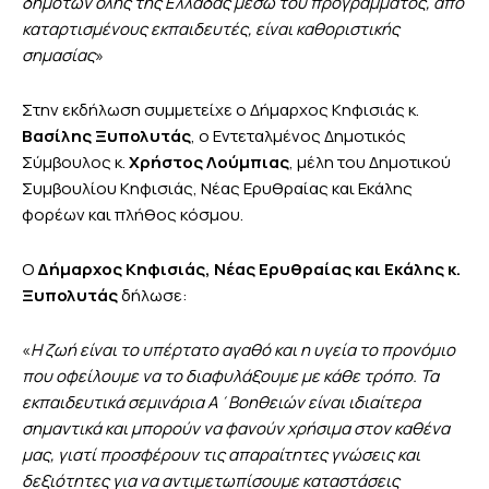
δημοτών όλης της Ελλάδας μέσω του προγράμματος, από
καταρτισμένους εκπαιδευτές, είναι καθοριστικής
σημασίας
»
Στην εκδήλωση συμμετείχε ο Δήμαρχος Κηφισιάς κ.
Βασίλης Ξυπολυτάς
, ο Εντεταλμένος Δημοτικός
Σύμβουλος κ.
Χρήστος Λούμπιας
, μέλη του Δημοτικού
Συμβουλίου Κηφισιάς, Νέας Ερυθραίας και Εκάλης
φορέων και πλήθος κόσμου.
Ο
Δήμαρχος Κηφισιάς, Νέας Ερυθραίας και Εκάλης κ.
Ξυπολυτάς
δήλωσε:
«
Η ζωή είναι το υπέρτατο αγαθό και η υγεία το προνόμιο
που οφείλουμε να το διαφυλάξουμε με κάθε τρόπο. Τα
εκπαιδευτικά σεμινάρια Α΄Βοηθειών είναι ιδιαίτερα
σημαντικά και μπορούν να φανούν χρήσιμα στον καθένα
μας, γιατί προσφέρουν τις απαραίτητες γνώσεις και
δεξιότητες για να αντιμετωπίσουμε καταστάσεις