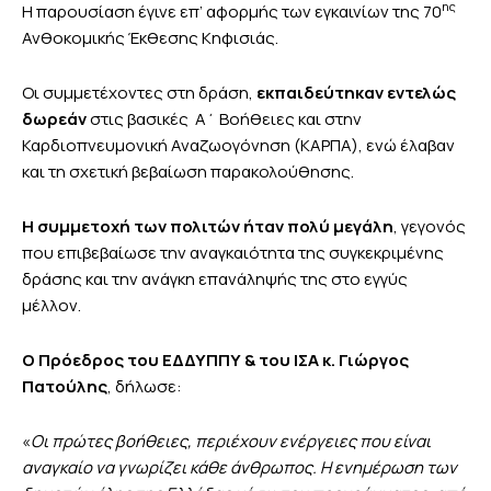
ης
Η παρουσίαση έγινε επ’ αφορμής των εγκαινίων της 70
Ανθοκομικής Έκθεσης Κηφισιάς.
Οι συμμετέχοντες στη δράση,
εκπαιδεύτηκαν εντελώς
δωρεάν
στις βασικές Α΄ Βοήθειες και στην
Καρδιοπνευμονική Αναζωογόνηση (ΚΑΡΠΑ), ενώ έλαβαν
και τη σχετική βεβαίωση παρακολούθησης.
Η συμμετοχή των πολιτών ήταν πολύ μεγάλη
, γεγονός
που επιβεβαίωσε την αναγκαιότητα της συγκεκριμένης
δράσης και την ανάγκη επανάληψής της στο εγγύς
μέλλον.
Ο Πρόεδρος του ΕΔΔΥΠΠΥ & του ΙΣΑ κ. Γιώργος
Πατούλης
, δήλωσε:
«
Οι πρώτες βοήθειες, περιέχουν ενέργειες που είναι
αναγκαίο να γνωρίζει κάθε άνθρωπος. Η ενημέρωση των