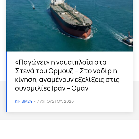
«Παγώνει» η ναυσιπλοΐα στα
Στενά του Ορμούζ – Στο ναδίρ η
κίνηση, αναμένουν εξελίξεις στις
συνομιλίες Ιράν – Ομάν
KIFISIA24
-
7 ΑΥΓΟΎΣΤΟΥ, 2026