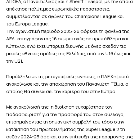
ΑΠΟΕΛ, ο Παναιτωλικός και η Sheriff Tiraspol, με την οποία
απέκτησε πολύτιμες ευρωπαϊκές παραστάσεις,
συμμετέχοντας σε αγώνες του Champions League και
του Europa League.
Την αγωνιστική περίοδο 2025-26 φόρεσε τη φανέλα της
ΑΕΛ, καταγράφοντας 16 συμμετοχές σε πρωτάθλημα και
Κύπελλο, ενώ έχει υπάρξει διεθνής με όλες σχεδόν τις
μικρές εθνικές ομάδες της Ελλάδας, από την U16 έως και
την U21.
Παράλληλα με τις μεταγραφικές κινήσεις, η ΠΑΕ Κηφισιά
ανακοίνωσε και την αποχώρηση του Παναγιώτη Τζίμα, ο
οποίος θα συνεχίσει την καριέρα του στην Κύπρο.
Με ανακοίνωσή της, η διοίκηση ευχαρίστησε τον
ποδοσφαιριστή για την προσφορά του στον σύλλογο,
επισημαίνοντας τη σημαντική συμβολή του τόσο στην
κατάκτηση του πρωταθλήματος της Super League 2 τη
σεζόν 2024-25 όσο και στην επίτευξη της παραμονής της