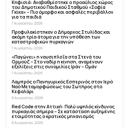
Κηφισιά: Αναβαθμίστηκε ο προαύλιος χώρος
του Δημοτικού Παιδικού Σταθμού «Σοφία
Γκίκα» – Πιο όμορφο και ασφαλές περιβάλλον
για τα παιδιά
7 Αυγούστου, 2026
Προφυλακίστηκαν ο Δήμαρχος Στυλίδας και
ακόμη τρία άτομα για την υπόθεση των
καταστροφικών πυρκαγιών
7 Αυγούστου, 2026
«Παγώνει» η ναυσιπλοΐα στα Στενά του
Ορμούζ – Στο ναδίρ η κίνηση, αναμένουν
εξελίξεις στις συνομιλίες Ιράν – Ομάν
7 Αυγούστου, 2026
Λαμπρός ο Πανηγυρικός Εσπερινός στον Ιερό
Ναό Μεταμορφώσεως του Σωτήρος στο
Κεφαλάρι
6 Αυγούστου, 2026
Red Code στην Αττική: Πολύ υψηλός κίνδυνος
πυρκαγιάς σήμερα – Σε κατάσταση αυξημένης
ετοιμότητας ο κρατικός μηχανισμός
6 Αυγούστου, 2026