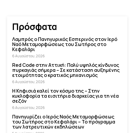
Πρόσφατα
Λαμπρός ο Πανηγυρικός Εσπερινός στον Ιερό
Ναό Μεταμορφώσεως του Σωτήρος στο
Κεφαλάρι
6 Αυγούστου, 2026
Red Code στην Αττική: Πολύ υψηλός κίνδυνος
πυρκαγιάς σήμερα – Σε κατάσταση αυξημένης
ετοιμότητας ο κρατικός μηχανισμός
6 Αυγούστου, 2026
Η Κηφισιά καλεί τον κόσμο της – Στην
κυκλοφορία τα εισιτήρια διαρκείας για τη νέα
σεζόν
6 Αυγούστου, 2026
Πανηγυρίζει ο Ιερός Ναός Μεταμορφώσεως
του Σωτήρος στο Κεφαλάρι – Το πρόγραμμα
των λατρευτικών εκδηλώσεων