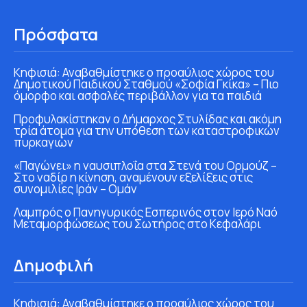
Πρόσφατα
Κηφισιά: Αναβαθμίστηκε ο προαύλιος χώρος του
Δημοτικού Παιδικού Σταθμού «Σοφία Γκίκα» – Πιο
όμορφο και ασφαλές περιβάλλον για τα παιδιά
Προφυλακίστηκαν ο Δήμαρχος Στυλίδας και ακόμη
τρία άτομα για την υπόθεση των καταστροφικών
πυρκαγιών
«Παγώνει» η ναυσιπλοΐα στα Στενά του Ορμούζ –
Στο ναδίρ η κίνηση, αναμένουν εξελίξεις στις
συνομιλίες Ιράν – Ομάν
Λαμπρός ο Πανηγυρικός Εσπερινός στον Ιερό Ναό
Μεταμορφώσεως του Σωτήρος στο Κεφαλάρι
Δημοφιλή
Κηφισιά: Αναβαθμίστηκε ο προαύλιος χώρος του