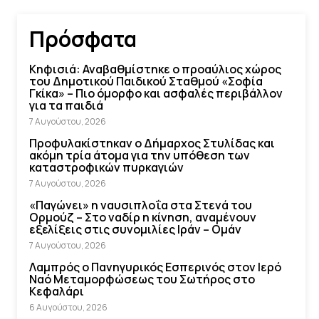
Πρόσφατα
Κηφισιά: Αναβαθμίστηκε ο προαύλιος χώρος
του Δημοτικού Παιδικού Σταθμού «Σοφία
Γκίκα» – Πιο όμορφο και ασφαλές περιβάλλον
για τα παιδιά
7 Αυγούστου, 2026
Προφυλακίστηκαν ο Δήμαρχος Στυλίδας και
ακόμη τρία άτομα για την υπόθεση των
καταστροφικών πυρκαγιών
7 Αυγούστου, 2026
«Παγώνει» η ναυσιπλοΐα στα Στενά του
Ορμούζ – Στο ναδίρ η κίνηση, αναμένουν
εξελίξεις στις συνομιλίες Ιράν – Ομάν
7 Αυγούστου, 2026
Λαμπρός ο Πανηγυρικός Εσπερινός στον Ιερό
Ναό Μεταμορφώσεως του Σωτήρος στο
Κεφαλάρι
6 Αυγούστου, 2026