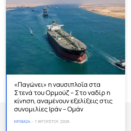
«Παγώνει» η ναυσιπλοΐα στα
Στενά του Ορμούζ – Στο ναδίρ η
κίνηση, αναμένουν εξελίξεις στις
συνομιλίες Ιράν – Ομάν
KIFISIA24
-
7 ΑΥΓΟΎΣΤΟΥ, 2026