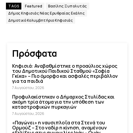
TAGS
Featured
Βασίλης Ξυπολυτάς
Δήμος Κηφισιάς Νέας Ερυθραίας Εκάλης
Δημοτικό Κολυμβητήριο Κηφισιάς
Πρόσφατα
Κηφισιά: Αναβαθμίστηκε ο προαύλιος χώρος
του Δημοτικού Παιδικού Σταθμού «Σοφία
Γκίκα» – Πιο όμορφο και ασφαλές περιβάλλον
για τα παιδιά
7 Αυγούστου, 2026
Προφυλακίστηκαν ο Δήμαρχος Στυλίδας και
ακόμη τρία άτομα για την υπόθεση των
καταστροφικών πυρκαγιών
7 Αυγούστου, 2026
«Παγώνει» η ναυσιπλοΐα στα Στενά του
Ορμούζ – Στο ναδίρ η κίνηση, αναμένουν
εξελίξεις στις συνομιλίες Ιράν – Ομάν