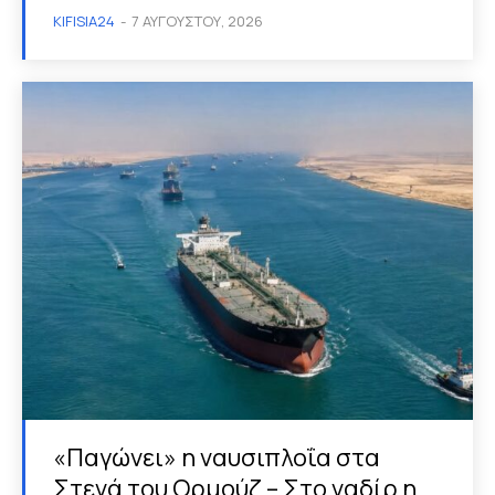
KIFISIA24
-
7 ΑΥΓΟΎΣΤΟΥ, 2026
«Παγώνει» η ναυσιπλοΐα στα
Στενά του Ορμούζ – Στο ναδίρ η