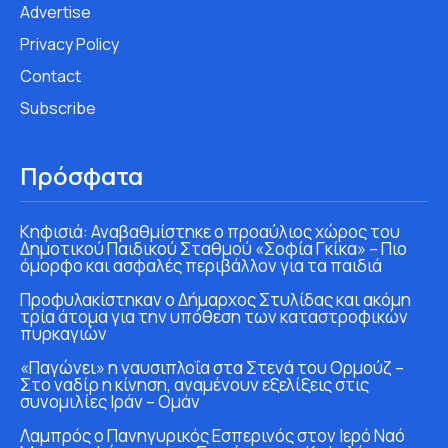
Advertise
Privacy Policy
Contact
Subscribe
Πρόσφατα
Κηφισιά: Αναβαθμίστηκε ο προαύλιος χώρος του
Δημοτικού Παιδικού Σταθμού «Σοφία Γκίκα» – Πιο
όμορφο και ασφαλές περιβάλλον για τα παιδιά
Προφυλακίστηκαν ο Δήμαρχος Στυλίδας και ακόμη
τρία άτομα για την υπόθεση των καταστροφικών
πυρκαγιών
«Παγώνει» η ναυσιπλοΐα στα Στενά του Ορμούζ –
Στο ναδίρ η κίνηση, αναμένουν εξελίξεις στις
συνομιλίες Ιράν – Ομάν
Λαμπρός ο Πανηγυρικός Εσπερινός στον Ιερό Ναό