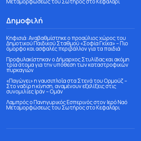
Μεταμορφώσεως του Σωτήρος στο Κεφαλάρι
Δημοφιλή
Κηφισιά: Αναβαθμίστηκε ο προαύλιος χώρος του
Δημοτικού Παιδικού Σταθμού «Σοφία Γκίκα» – Πιο
όμορφο και ασφαλές περιβάλλον για τα παιδιά
Προφυλακίστηκαν ο Δήμαρχος Στυλίδας και ακόμη
τρία άτομα για την υπόθεση των καταστροφικών
πυρκαγιών
«Παγώνει» η ναυσιπλοΐα στα Στενά του Ορμούζ –
Στο ναδίρ η κίνηση, αναμένουν εξελίξεις στις
συνομιλίες Ιράν – Ομάν
Λαμπρός ο Πανηγυρικός Εσπερινός στον Ιερό Ναό
Μεταμορφώσεως του Σωτήρος στο Κεφαλάρι