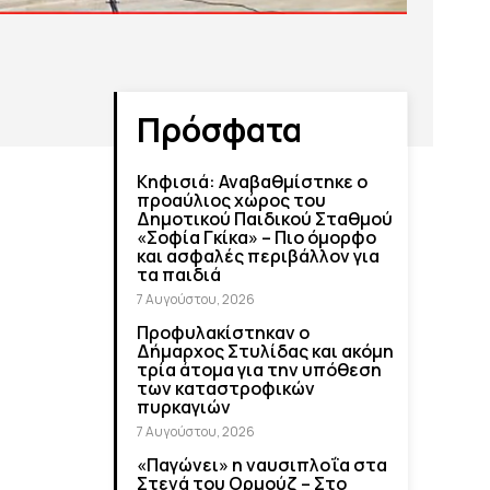
Πρόσφατα
Κηφισιά: Αναβαθμίστηκε ο
προαύλιος χώρος του
Δημοτικού Παιδικού Σταθμού
«Σοφία Γκίκα» – Πιο όμορφο
και ασφαλές περιβάλλον για
τα παιδιά
7 Αυγούστου, 2026
Προφυλακίστηκαν ο
Δήμαρχος Στυλίδας και ακόμη
τρία άτομα για την υπόθεση
των καταστροφικών
πυρκαγιών
7 Αυγούστου, 2026
«Παγώνει» η ναυσιπλοΐα στα
Στενά του Ορμούζ – Στο