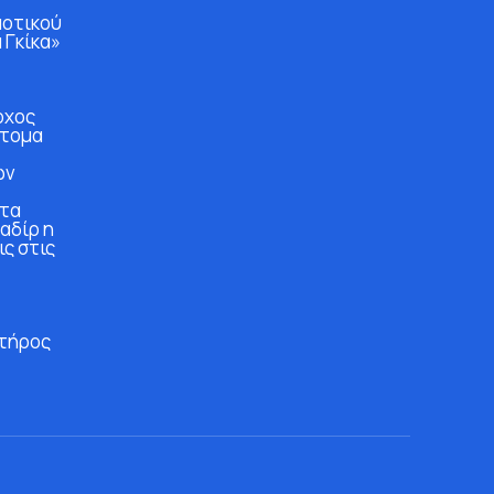
μοτικού
 Γκίκα»
ρχος
άτομα
ών
στα
αδίρ η
ις στις
τήρος