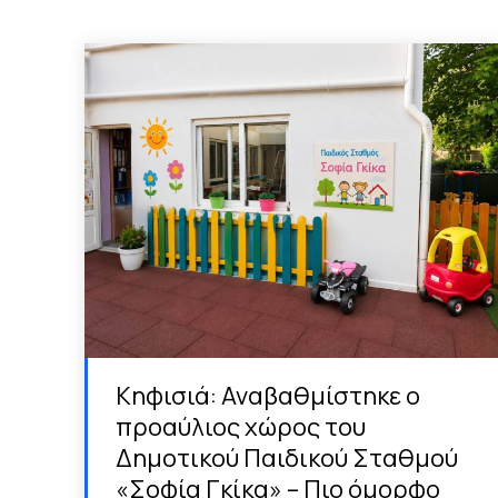
Κηφισιά: Αναβαθμίστηκε ο
προαύλιος χώρος του
Δημοτικού Παιδικού Σταθμού
«Σοφία Γκίκα» – Πιο όμορφο