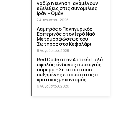
ναδίρ η κίνηση, αναμένουν
εξελίξεις στις συνομιλίες
Ιράν – Ομάν
7 Αυγούστου, 2026
Λαμπρός ο Πανηγυρικός
Εσπερινός στον Ιερό Ναό
Μεταμορφώσεως του
Σωτήρος στο Κεφαλάρι
6 Αυγούστου, 2026
Red Code στην Αττική: Πολύ
υψηλός κίνδυνος πυρκαγιάς
σήμερα – Σε κατάσταση
αυξημένης ετοιμότητας ο
κρατικός μηχανισμός
6 Αυγούστου, 2026