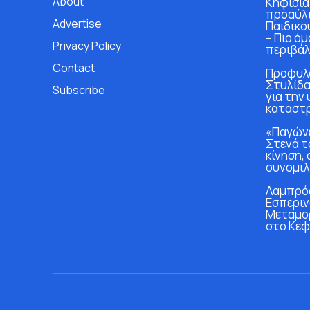
About
Κηφισιά
προαύλι
Advertise
Παιδικο
– Πιο ό
Privacy Policy
περιβάλ
Contact
Προφυλα
Στυλίδα
Subscribe
για την
καταστ
«Παγώνε
Στενά τ
κίνηση, 
συνομιλ
Λαμπρός
Εσπεριν
Μεταμο
στο Κεφ