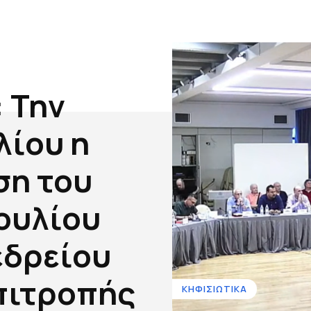
 Την
λίου η
ση του
ουλίου
εδρείου
πιτροπής
ΚΗΦΙΣΙΩΤΙΚΑ