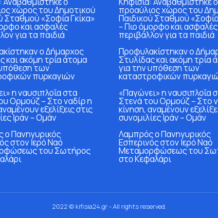
: Αναβαθμίστηκε ο
Κηφισιά: Αναβαθμίστηκε ο
ος χώρος του Δημοτικού
προαύλιος χώρος του Δη
ύ Σταθμού «Σοφία Γκίκα»
Παιδικού Σταθμού «Σοφία
μορφο και ασφαλές
– Πιο όμορφο και ασφαλές
λον για τα παιδιά
περιβάλλον για τα παιδιά
κίστηκαν ο Δήμαρχος
Προφυλακίστηκαν ο Δήμα
ς και ακόμη τρία άτομα
Στυλίδας και ακόμη τρία 
 υπόθεση των
για την υπόθεση των
ροφικών πυρκαγιών
καταστροφικών πυρκαγι
ι» η ναυσιπλοΐα στα
«Παγώνει» η ναυσιπλοΐα 
ου Ορμούζ – Στο ναδίρ η
Στενά του Ορμούζ – Στο ν
αναμένουν εξελίξεις στις
κίνηση, αναμένουν εξελίξε
ίες Ιράν – Ομάν
συνομιλίες Ιράν – Ομάν
 ο Πανηγυρικός
Λαμπρός ο Πανηγυρικός
ός στον Ιερό Ναό
Εσπερινός στον Ιερό Ναό
ρφώσεως του Σωτήρος
Μεταμορφώσεως του Σω
αλάρι
στο Κεφαλάρι
2022 © kifisia24.gr - All rights reserved.