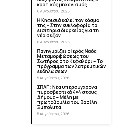
κρατικός μηχανισμός
6 Αυγούστου, 2026
Η Κηφισιά καλεί τον κόσμο
της – Στην κυκλοφορία τα
εισιτήρια διαρκείας για τη
νέα σεζόν
6 Αυγούστου, 2026
Πανηγυρίζει ο Ιερός Ναός
Μεταμορφώσεως του
Σωτήρος στο Κεφαλάρι – Το
πρόγραμμα των λατρευτικών
εκδηλώσεων
5 Αυγούστου, 2026
ΣΠΑΠ: Νέα υπερσύγχρονα
πυροσβεστικά 4×4 στους
Δήμους – Μέλη με
πρωτοβουλία του Βασίλη
Ξυπολυτά
5 Αυγούστου, 2026