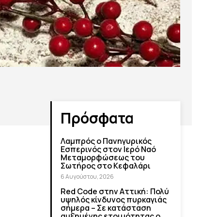
Πρόσφατα
Λαμπρός ο Πανηγυρικός
Εσπερινός στον Ιερό Ναό
Μεταμορφώσεως του
Σωτήρος στο Κεφαλάρι
6 Αυγούστου, 2026
Red Code στην Αττική: Πολύ
υψηλός κίνδυνος πυρκαγιάς
σήμερα – Σε κατάσταση
αυξημένης ετοιμότητας ο