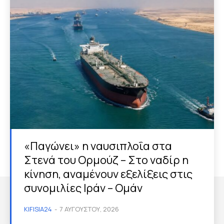
«Παγώνει» η ναυσιπλοΐα στα
Στενά του Ορμούζ – Στο ναδίρ η
κίνηση, αναμένουν εξελίξεις στις
συνομιλίες Ιράν – Ομάν
KIFISIA24
-
7 ΑΥΓΟΎΣΤΟΥ, 2026