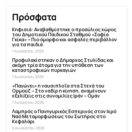
Πρόσφατα
Κηφισιά: Αναβαθμίστηκε ο προαύλιος χώρος
του Δημοτικού Παιδικού Σταθμού «Σοφία
Γκίκα» – Πιο όμορφο και ασφαλές περιβάλλον
για τα παιδιά
7 Αυγούστου, 2026
Προφυλακίστηκαν ο Δήμαρχος Στυλίδας και
ακόμη τρία άτομα για την υπόθεση των
καταστροφικών πυρκαγιών
7 Αυγούστου, 2026
«Παγώνει» η ναυσιπλοΐα στα Στενά του
Ορμούζ – Στο ναδίρ η κίνηση, αναμένουν
εξελίξεις στις συνομιλίες Ιράν – Ομάν
7 Αυγούστου, 2026
Λαμπρός ο Πανηγυρικός Εσπερινός στον Ιερό
Ναό Μεταμορφώσεως του Σωτήρος στο
Κεφαλάρι
6 Αυγούστου, 2026