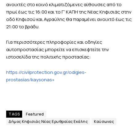
ανοιχτές στο κοινό κλιματιζόμενες αίθουσες από το
πρωί έως τις 16:00 και το Γ’ ΚΑΠΗ της Νέας Κηφισιάς στην
οδό Κηφισού και Αγραύλης θα παραμένει ανοιχτό έως τις
21:00 το βράδυ.
Για περισσότερες πληροφορίες και οδηγίες
αυτοπροστασίας μπορείτε να επισκεφτείτε την
ιστοσελίδα της πολιτικής προστασίας:
https://civilprotection.gov.gr/odigies-
prostasias/kaysonas»
TAGS
Featured
Δήμος Κηφισιάς Νέας Ερυθραίας Εκάλης
Καύσωνας