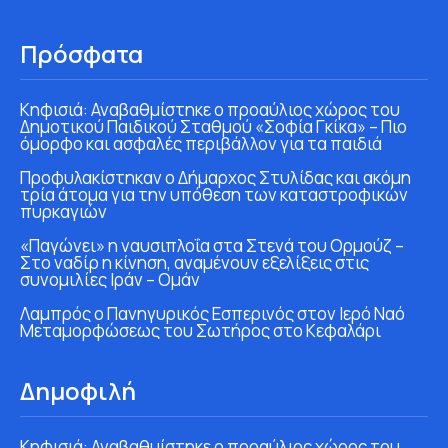
Πρόσφατα
Κηφισιά: Αναβαθμίστηκε ο προαύλιος χώρος του
Δημοτικού Παιδικού Σταθμού «Σοφία Γκίκα» – Πιο
όμορφο και ασφαλές περιβάλλον για τα παιδιά
Προφυλακίστηκαν ο Δήμαρχος Στυλίδας και ακόμη
τρία άτομα για την υπόθεση των καταστροφικών
πυρκαγιών
«Παγώνει» η ναυσιπλοΐα στα Στενά του Ορμούζ –
Στο ναδίρ η κίνηση, αναμένουν εξελίξεις στις
συνομιλίες Ιράν – Ομάν
Λαμπρός ο Πανηγυρικός Εσπερινός στον Ιερό Ναό
Μεταμορφώσεως του Σωτήρος στο Κεφαλάρι
Δημοφιλή
Κηφισιά: Αναβαθμίστηκε ο προαύλιος χώρος του