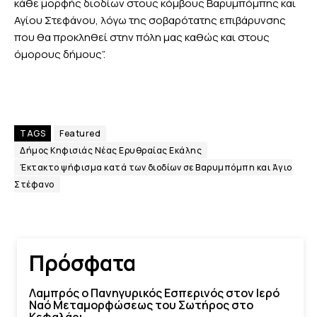
κάθε μορφής διοδίων στους κόμβους Βαρυμπόμπης και
Αγίου Στεφάνου, λόγω της σοβαρότατης επιβάρυνσης
που θα προκληθεί στην πόλη μας καθώς και στους
όμορους δήμους”.
TAGS
Featured
Δήμος Κηφισιάς Νέας Ερυθραίας Εκάλης
Έκτακτο ψήφισμα κατά των διοδίων σε Βαρυμπόμπη και Άγιο
Στέφανο
Πρόσφατα
Λαμπρός ο Πανηγυρικός Εσπερινός στον Ιερό
Ναό Μεταμορφώσεως του Σωτήρος στο