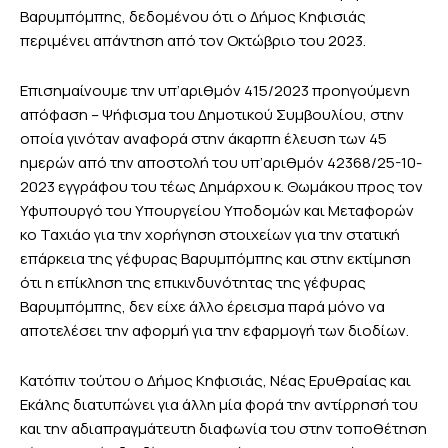
Βαρυμπόμπης, δεδομένου ότι ο Δήμος Κηφισιάς
περιμένει απάντηση από τον Οκτώβριο του 2023.
Επισημαίνουμε την υπ’αριθμόν 415/2023 προηγούμενη
απόφαση – Ψήφισμα του Δημοτικού Συμβουλίου, στην
οποία γινόταν αναφορά στην άκαρπη έλευση των 45
ημερών από την αποστολή του υπ’αριθμόν 42368/25-10-
2023 εγγράφου του τέως Δημάρχου κ. Θωμάκου προς τον
Υφυπουργό του Υπουργείου Υποδομών και Μεταφορών
κο Ταχιάο για την χορήγηση στοιχείων για την στατική
επάρκεια της γέφυρας Βαρυμπόμπης και στην εκτίμηση
ότι η επίκληση της επικινδυνότητας της γέφυρας
Βαρυμπόμπης, δεν είχε άλλο έρεισμα παρά μόνο να
αποτελέσει την αφορμή για την εφαρμογή των διοδίων.
Κατόπιν τούτου ο Δήμος Κηφισιάς, Νέας Ερυθραίας και
Εκάλης διατυπώνει για άλλη μία φορά την αντίρρησή του
και την αδιαπραγμάτευτη διαφωνία του στην τοποθέτηση