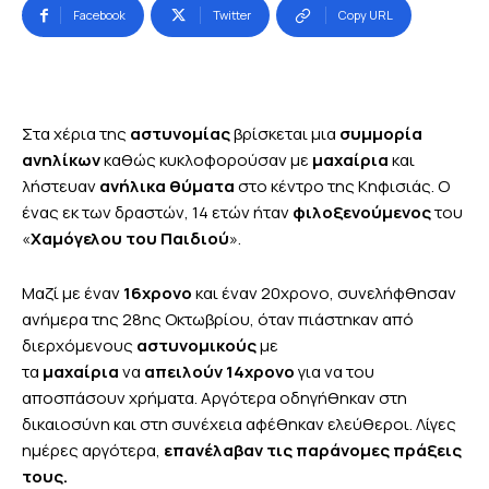
Facebook
Twitter
Copy URL
Στα χέρια της
αστυνομίας
βρίσκεται μια
συμμορία
ανηλίκων
καθώς κυκλοφορούσαν με
μαχαίρια
και
λήστευαν
ανήλικα θύματα
στο κέντρο της Κηφισιάς. Ο
ένας εκ των δραστών, 14 ετών ήταν
φιλοξενούμενος
του
«
Χαμόγελου του Παιδιού
».
Μαζί με έναν
16χρονο
και έναν 20χρονο, συνελήφθησαν
ανήμερα της 28ης Οκτωβρίου, όταν πιάστηκαν από
διερχόμενους
αστυνομικούς
με
τα
μαχαίρια
να
απειλούν 14χρονο
για να του
αποσπάσουν χρήματα. Αργότερα οδηγήθηκαν στη
δικαιοσύνη και στη συνέχεια αφέθηκαν ελεύθεροι. Λίγες
ημέρες αργότερα,
επανέλαβαν τις παράνομες πράξεις
τους.