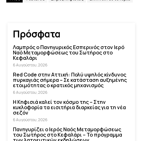
Πρόσφατα
Λαμπρός ο Πανηγυρικός Εσπερινός στον Ιερό
Ναό Μεταμορφώσεως του Σωτήρος στο
Κεφαλάρι
6 Αυγούστου, 2026
Red Code στην Αττική: Πολύ υψηλός κίνδυνος
πυρκαγιάς σήμερα – Σε κατάσταση αυξημένης
ετοιμότητας ο κρατικός μηχανισμός
6 Αυγούστου, 2026
Η Κηφισιά καλεί τον κόσμο της – Στην
κυκλοφορία τα εισιτήρια διαρκείας για τη νέα
σεζόν
6 Αυγούστου, 2026
Πανηγυρίζει ο Ιερός Ναός Μεταμορφώσεως
του Σωτήρος στο Κεφαλάρι – Το πρόγραμμα
των λατρευτικών εκδηλώσεων