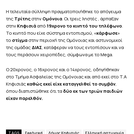
Η τελευταία σύλληψη πραγματοποιήθηκε το απόγευμα
της
Τρίτης
στην
Ομόνοια
. Οι τρεις ληστές , άρπαξαν
στην
Κηφισιά
από
19χρονο το κινητό του τηλέφωνο
.
Το κινητό που είχε σύστημα εντοπισμού, «
κάρφωσε
»
το
στίγμα
στην περιοχή της Ομόνοιας και αστυνομικοί
της ομάδας
ΔΙΑΣ
, κατάφεραν να τους εντοπίσουν και να
τους περάσουν χειροπέδες, σύμφωνα με το Mega.
Ο 20χρονος, ο 16χρονος και ο 14χρονος, οδηγήθηκαν
στο Τμήμα Ασφαλείας της Ομόνοιας και από εκεί στο Τ.Α
Κηφισιάς
καθώς εκεί είχε καταγγελθεί το συμβάν
,
όπου διαπιστώθηκε ότι τα
δύο εκ των τριών παιδιών
είχαν παρελθόν.
TAGS
Featured
Δήμος Κηφισιάς
Ελληνική αστυνομία