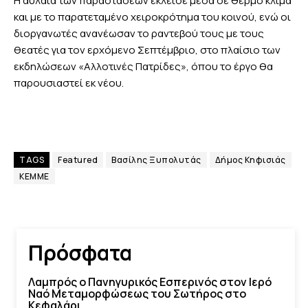
Η αυλαία των παραστάσεων έκλεισε μέσα σε θερμό κλίμα
και με το παρατεταμένο χειροκρότημα του κοινού, ενώ οι
διοργανωτές ανανέωσαν το ραντεβού τους με τους
θεατές για τον ερχόμενο Σεπτέμβριο, στο πλαίσιο των
εκδηλώσεων «Αλλοτινές Πατρίδες», όπου το έργο θα
παρουσιαστεί εκ νέου.
TAGS
Featured
Βασίλης Ξυπολυτάς
Δήμος Κηφισιάς
ΚΕΜΜΕ
Πρόσφατα
Λαμπρός ο Πανηγυρικός Εσπερινός στον Ιερό
Ναό Μεταμορφώσεως του Σωτήρος στο
Κεφαλάρι