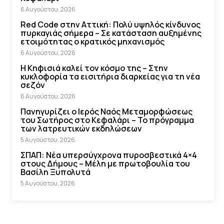
6 Αυγούστου, 2026
Red Code στην Αττική: Πολύ υψηλός κίνδυνος
πυρκαγιάς σήμερα – Σε κατάσταση αυξημένης
ετοιμότητας ο κρατικός μηχανισμός
6 Αυγούστου, 2026
Η Κηφισιά καλεί τον κόσμο της – Στην
κυκλοφορία τα εισιτήρια διαρκείας για τη νέα
σεζόν
6 Αυγούστου, 2026
Πανηγυρίζει ο Ιερός Ναός Μεταμορφώσεως
του Σωτήρος στο Κεφαλάρι – Το πρόγραμμα
των λατρευτικών εκδηλώσεων
5 Αυγούστου, 2026
ΣΠΑΠ: Νέα υπερσύγχρονα πυροσβεστικά 4×4
στους Δήμους – Μέλη με πρωτοβουλία του
Βασίλη Ξυπολυτά
5 Αυγούστου, 2026