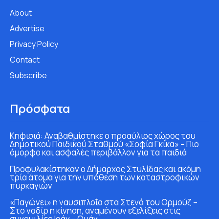
About
Advertise
Privacy Policy
Contact
Subscribe
Πρόσφατα
Κηφισιά: Αναβαθμίστηκε ο προαύλιος χώρος του
Δημοτικού Παιδικού Σταθμού «Σοφία Γκίκα» – Πιο
όμορφο και ασφαλές περιβάλλον για τα παιδιά
Προφυλακίστηκαν ο Δήμαρχος Στυλίδας και ακόμη
τρία άτομα για την υπόθεση των καταστροφικών
πυρκαγιών
«Παγώνει» η ναυσιπλοΐα στα Στενά του Ορμούζ –
Στο ναδίρ η κίνηση, αναμένουν εξελίξεις στις
συνομιλίες Ιράν – Ομάν