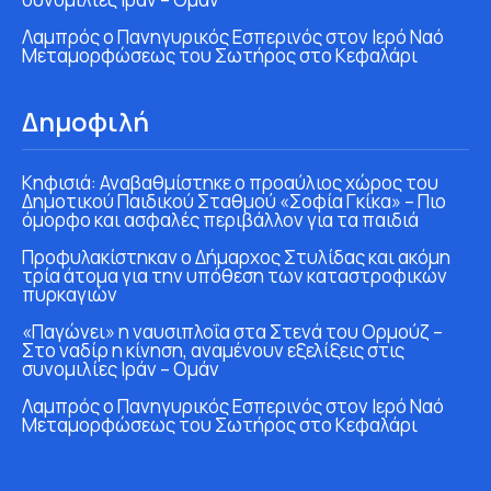
Λαμπρός ο Πανηγυρικός Εσπερινός στον Ιερό Ναό
Μεταμορφώσεως του Σωτήρος στο Κεφαλάρι
Δημοφιλή
Κηφισιά: Αναβαθμίστηκε ο προαύλιος χώρος του
Δημοτικού Παιδικού Σταθμού «Σοφία Γκίκα» – Πιο
όμορφο και ασφαλές περιβάλλον για τα παιδιά
Προφυλακίστηκαν ο Δήμαρχος Στυλίδας και ακόμη
τρία άτομα για την υπόθεση των καταστροφικών
πυρκαγιών
«Παγώνει» η ναυσιπλοΐα στα Στενά του Ορμούζ –
Στο ναδίρ η κίνηση, αναμένουν εξελίξεις στις
συνομιλίες Ιράν – Ομάν
Λαμπρός ο Πανηγυρικός Εσπερινός στον Ιερό Ναό
Μεταμορφώσεως του Σωτήρος στο Κεφαλάρι