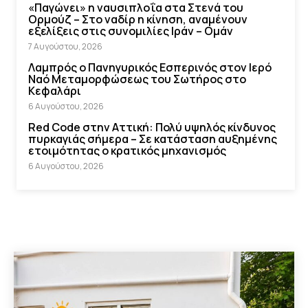
«Παγώνει» η ναυσιπλοΐα στα Στενά του
Ορμούζ – Στο ναδίρ η κίνηση, αναμένουν
εξελίξεις στις συνομιλίες Ιράν – Ομάν
7 Αυγούστου, 2026
Λαμπρός ο Πανηγυρικός Εσπερινός στον Ιερό
Ναό Μεταμορφώσεως του Σωτήρος στο
Κεφαλάρι
6 Αυγούστου, 2026
Red Code στην Αττική: Πολύ υψηλός κίνδυνος
πυρκαγιάς σήμερα – Σε κατάσταση αυξημένης
ετοιμότητας ο κρατικός μηχανισμός
6 Αυγούστου, 2026