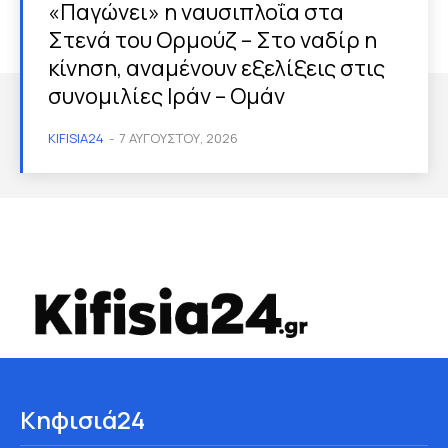
«Παγώνει» η ναυσιπλοΐα στα
Στενά του Ορμούζ – Στο ναδίρ η
κίνηση, αναμένουν εξελίξεις στις
συνομιλίες Ιράν – Ομάν
KIFISIA24
-
7 ΑΥΓΟΎΣΤΟΥ, 2026
Κηφισιά24