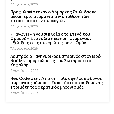
7 Αυγούστου, 2026
Προφυλακίστηκαν ο Δήμαρχος Στυλίδας και
ακόμη τρία άτομα για την υπόθεση των
καταστροφικών πυρκαγιών
7 Αυγούστου, 2026
«Παγώνει» η ναυσιπλοΐα στα Στενά του
Ορμούζ – Στο ναδίρ η κίνηση, αναμένουν
εξελίξεις στις συνομιλίες Ιράν – Ομάν
7 Αυγούστου, 2026
Λαμπρός ο Πανηγυρικός Εσπερινός στον Ιερό
Ναό Μεταμορφώσεως του Σωτήρος στο
Κεφαλάρι
6 Αυγούστου, 2026
Red Code στην Αττική: Πολύ υψηλός κίνδυνος
πυρκαγιάς σήμερα – Σε κατάσταση αυξημένης
ετοιμότητας ο κρατικός μηχανισμός
6 Αυγούστου, 2026