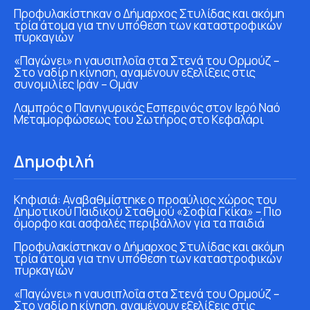
Προφυλακίστηκαν ο Δήμαρχος Στυλίδας και ακόμη
τρία άτομα για την υπόθεση των καταστροφικών
πυρκαγιών
«Παγώνει» η ναυσιπλοΐα στα Στενά του Ορμούζ –
Στο ναδίρ η κίνηση, αναμένουν εξελίξεις στις
συνομιλίες Ιράν – Ομάν
Λαμπρός ο Πανηγυρικός Εσπερινός στον Ιερό Ναό
Μεταμορφώσεως του Σωτήρος στο Κεφαλάρι
Δημοφιλή
Κηφισιά: Αναβαθμίστηκε ο προαύλιος χώρος του
Δημοτικού Παιδικού Σταθμού «Σοφία Γκίκα» – Πιο
όμορφο και ασφαλές περιβάλλον για τα παιδιά
Προφυλακίστηκαν ο Δήμαρχος Στυλίδας και ακόμη
τρία άτομα για την υπόθεση των καταστροφικών
πυρκαγιών
«Παγώνει» η ναυσιπλοΐα στα Στενά του Ορμούζ –
Στο ναδίρ η κίνηση, αναμένουν εξελίξεις στις