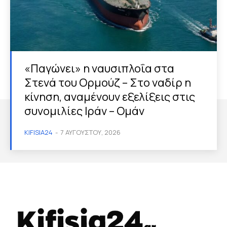
«Παγώνει» η ναυσιπλοΐα στα
Στενά του Ορμούζ – Στο ναδίρ η
κίνηση, αναμένουν εξελίξεις στις
συνομιλίες Ιράν – Ομάν
KIFISIA24
-
7 ΑΥΓΟΎΣΤΟΥ, 2026