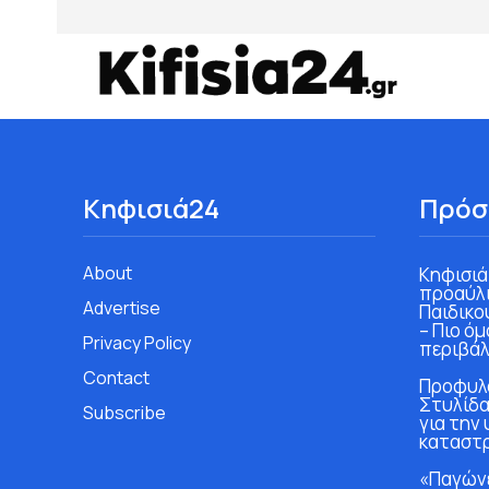
Κηφισιά24
Πρόσ
About
Κηφισιά
προαύλι
Advertise
Παιδικο
– Πιο ό
Privacy Policy
περιβάλ
Contact
Προφυλα
Στυλίδα
Subscribe
για την
καταστ
«Παγώνε