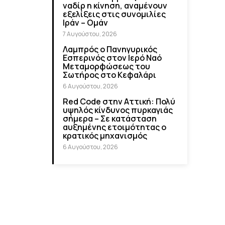
ναδίρ η κίνηση, αναμένουν
εξελίξεις στις συνομιλίες
Ιράν – Ομάν
7 Αυγούστου, 2026
Λαμπρός ο Πανηγυρικός
Εσπερινός στον Ιερό Ναό
Μεταμορφώσεως του
Σωτήρος στο Κεφαλάρι
6 Αυγούστου, 2026
Red Code στην Αττική: Πολύ
υψηλός κίνδυνος πυρκαγιάς
σήμερα – Σε κατάσταση
αυξημένης ετοιμότητας ο
κρατικός μηχανισμός
6 Αυγούστου, 2026