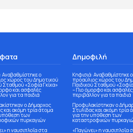
φατα
Δημοφιλή
: Αναβαθμίστηκε ο
Κηφισιά: Αναβαθμίστηκε ο
ος χώρος του Δημοτικού
προαύλιος χώρος του Δη
ύ Σταθμού «Σοφία Γκίκα»
Παιδικού Σταθμού «Σοφία
μορφο και ασφαλές
– Πιο όμορφο και ασφαλές
λον για τα παιδιά
περιβάλλον για τα παιδιά
κίστηκαν ο Δήμαρχος
Προφυλακίστηκαν ο Δήμα
ς και ακόμη τρία άτομα
Στυλίδας και ακόμη τρία 
 υπόθεση των
για την υπόθεση των
ροφικών πυρκαγιών
καταστροφικών πυρκαγι
ι» η ναυσιπλοΐα στα
«Παγώνει» η ναυσιπλοΐα 