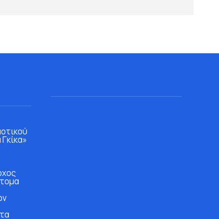
μοτικού
 Γκίκα»
ρχος
άτομα
ών
στα