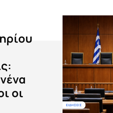
ηρίου
ς:
ανένα
ι οι
ΕΙΔΗΣΕΙΣ