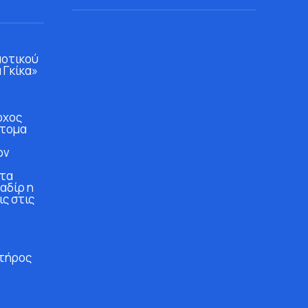
μοτικού
 Γκίκα»
ρχος
άτομα
ών
στα
αδίρ η
ις στις
τήρος