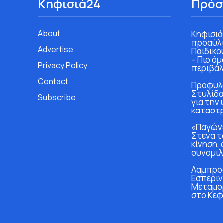
Κηφισιά24
Πρόσ
About
Κηφισιά
προαύλι
Advertise
Παιδικο
– Πιο ό
Privacy Policy
περιβάλ
Contact
Προφυλα
Στυλίδα
Subscribe
για την
καταστ
«Παγώνε
Στενά τ
κίνηση, 
συνομιλ
Λαμπρός
Εσπεριν
Μεταμο
στο Κεφ