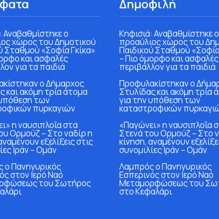
φατα
Δημοφιλή
: Αναβαθμίστηκε ο
Κηφισιά: Αναβαθμίστηκε ο
ος χώρος του Δημοτικού
προαύλιος χώρος του Δη
ύ Σταθμού «Σοφία Γκίκα»
Παιδικού Σταθμού «Σοφία
μορφο και ασφαλές
– Πιο όμορφο και ασφαλές
λον για τα παιδιά
περιβάλλον για τα παιδιά
κίστηκαν ο Δήμαρχος
Προφυλακίστηκαν ο Δήμα
ς και ακόμη τρία άτομα
Στυλίδας και ακόμη τρία 
 υπόθεση των
για την υπόθεση των
ροφικών πυρκαγιών
καταστροφικών πυρκαγι
ι» η ναυσιπλοΐα στα
«Παγώνει» η ναυσιπλοΐα 
ου Ορμούζ – Στο ναδίρ η
Στενά του Ορμούζ – Στο ν
αναμένουν εξελίξεις στις
κίνηση, αναμένουν εξελίξε
ίες Ιράν – Ομάν
συνομιλίες Ιράν – Ομάν
 ο Πανηγυρικός
Λαμπρός ο Πανηγυρικός
ός στον Ιερό Ναό
Εσπερινός στον Ιερό Ναό
ρφώσεως του Σωτήρος
Μεταμορφώσεως του Σω
αλάρι
στο Κεφαλάρι