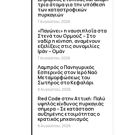
τρία άτομα για την υπόθεση
των καταστροφικών
πυρκαγιών
7 Αυγούστου, 2026
«Παγώνει» η ναυσιπλοΐα στα
Στενά του Ορμούζ – Στο
ναδίρ η κίνηση, αναμένουν
εξελίξεις στις συνομιλίες
Ιράν – Ομάν
7 Αυγούστου, 2026
Λαμπρός ο Πανηγυρικός
Εσπερινός στον Ιερό Ναό
Μεταμορφώσεως του
Σωτήρος στο Κεφαλάρι
6 Αυγούστου, 2026
Red Code στην Αττική: Πολύ
υψηλός κίνδυνος πυρκαγιάς
σήμερα – Σε κατάσταση
αυξημένης ετοιμότητας ο
κρατικός μηχανισμός
6 Αυγούστου, 2026