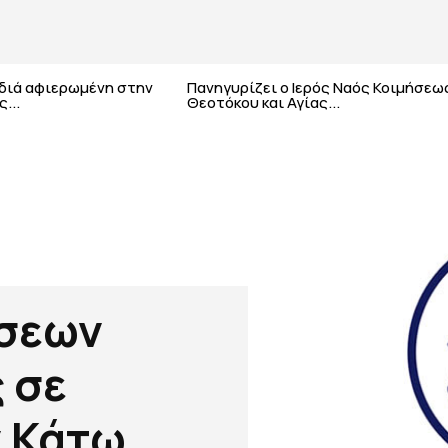
αδιά αφιερωμένη στην
Πανηγυρίζει ο Ιερός Ναός Κοιμήσεω
...
Θεοτόκου και Αγίας...
σεων
 σε
ν Κάτω