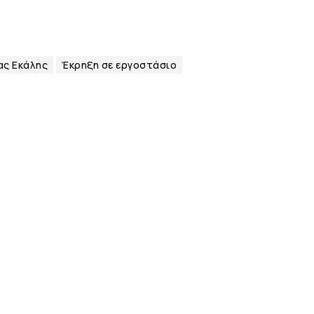
ας Εκάλης
Έκρηξη σε εργοστάσιο