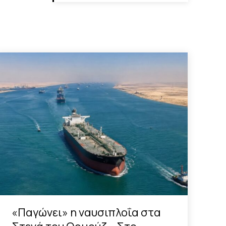
«Παγώνει» η ναυσιπλοΐα στα