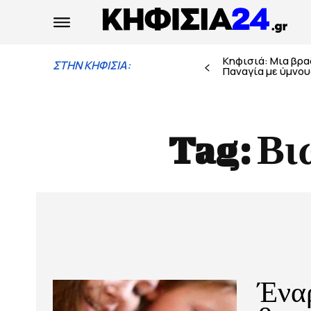
Κηφισιά: Μια βρ
ΣΤΗΝ ΚΗΦΙΣΙΑ:
Παναγία με ύμνους
Tag:
Βι
Έναρ