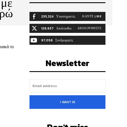
 με
ορώ
255,324
Υποστηρικτές
ΚΆΝΤΕ LIKE
128,657
Ακόλουθοι
ΑΚΟΛΟΥΘΉΣΤΕ
97,058
Συνδρομητές
τυακά το
ΓΊΝΕΤΕ ΣΥΝΔΡΟΜΗΤΉΣ
Newsletter
I WANT IN