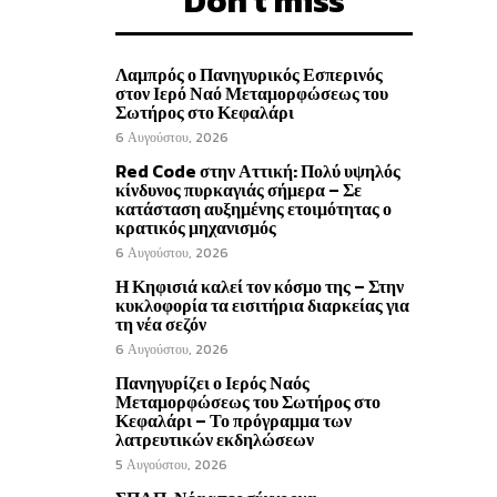
Don't miss
Λαμπρός ο Πανηγυρικός Εσπερινός
στον Ιερό Ναό Μεταμορφώσεως του
Σωτήρος στο Κεφαλάρι
6 Αυγούστου, 2026
Red Code στην Αττική: Πολύ υψηλός
κίνδυνος πυρκαγιάς σήμερα – Σε
κατάσταση αυξημένης ετοιμότητας ο
κρατικός μηχανισμός
6 Αυγούστου, 2026
Η Κηφισιά καλεί τον κόσμο της – Στην
κυκλοφορία τα εισιτήρια διαρκείας για
τη νέα σεζόν
6 Αυγούστου, 2026
Πανηγυρίζει ο Ιερός Ναός
Μεταμορφώσεως του Σωτήρος στο
Κεφαλάρι – Το πρόγραμμα των
λατρευτικών εκδηλώσεων
5 Αυγούστου, 2026