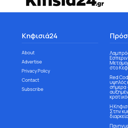
Κηφισιά24
Πρόσ
About
Λαμπρός
Εσπεριν
Advertise
Μεταμο
στο Κεφ
Privacy Policy
Red Cod
Contact
υψηλός 
σήμερα 
Subscribe
αυξημέν
κρατικό
Η Κηφισι
Στην κυ
διαρκεία
Πανηγυρ