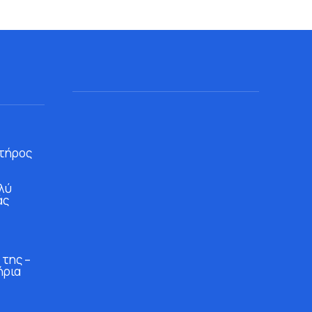
τήρος
λύ
άς
 της –
ήρια