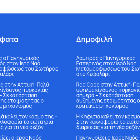
φατα
Δημοφιλή
 ο Πανηγυρικός
Λαμπρός ο Πανηγυρικός
ός στον Ιερό Ναό
Εσπερινός στον Ιερό Ναό
ρφώσεως του Σωτήρος
Μεταμορφώσεως του Σω
αλάρι
στο Κεφαλάρι
e στην Αττική: Πολύ
Red Code στην Αττική: Πο
κίνδυνος πυρκαγιάς
υψηλός κίνδυνος πυρκαγι
– Σε κατάσταση
σήμερα – Σε κατάσταση
ης ετοιμότητας ο
αυξημένης ετοιμότητας ο
ς μηχανισμός
κρατικός μηχανισμός
ά καλεί τον κόσμο της –
Η Κηφισιά καλεί τον κόσμο
κλοφορία τα εισιτήρια
Στην κυκλοφορία τα εισιτ
ς για τη νέα σεζόν
διαρκείας για τη νέα σεζόν
ίζει ο Ιερός Ναός
Πανηγυρίζει ο Ιερός Ναός