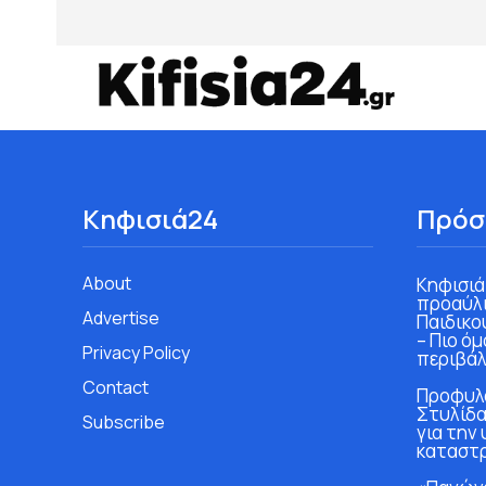
Κηφισιά24
Πρόσ
About
Κηφισιά
προαύλι
Advertise
Παιδικο
– Πιο ό
Privacy Policy
περιβάλ
Contact
Προφυλα
Στυλίδα
Subscribe
για την
καταστ