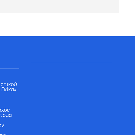
μοτικού
 Γκίκα»
ρχος
άτομα
ών