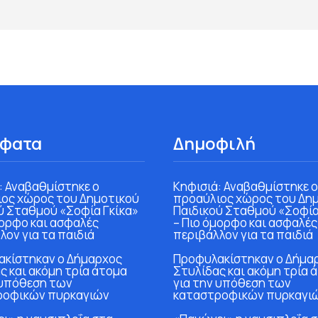
φατα
Δημοφιλή
: Αναβαθμίστηκε ο
Κηφισιά: Αναβαθμίστηκε ο
ος χώρος του Δημοτικού
προαύλιος χώρος του Δη
ύ Σταθμού «Σοφία Γκίκα»
Παιδικού Σταθμού «Σοφία
μορφο και ασφαλές
– Πιο όμορφο και ασφαλές
λον για τα παιδιά
περιβάλλον για τα παιδιά
κίστηκαν ο Δήμαρχος
Προφυλακίστηκαν ο Δήμα
ς και ακόμη τρία άτομα
Στυλίδας και ακόμη τρία 
 υπόθεση των
για την υπόθεση των
ροφικών πυρκαγιών
καταστροφικών πυρκαγι