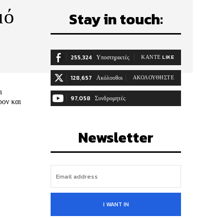
μό
Stay in touch:
255,324
Υποστηρικτές
ΚΆΝΤΕ LIKE
128,657
Ακόλουθοι
ΑΚΟΛΟΥΘΉΣΤΕ
ι
97,058
Συνδρομητές
ρον και
ΓΊΝΕΤΕ ΣΥΝΔΡΟΜΗΤΉΣ
Newsletter
I WANT IN