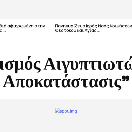
αδιά αφιερωμένη στην
Πανηγυρίζει ο Ιερός Ναός Κοιμήσεω
...
Θεοτόκου και Αγίας...
ισμός Αιγυπτιωτ
Αποκατάστασις”