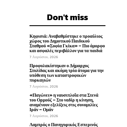
Don't miss
Κηφισιά: Αναβαθμίστηκε ο προαύλιος
χώρος του Δημοτικού Παιδικού
Σταθμού «Σοφία Γκίκα» – Πιο όμορφο
και ασφαλές περιβάλλον για τα παιδιά
7 Αυγούστου, 2026
Προφυλακίστηκαν ο Δήμαρχος
Στυλίδας και ακόμη τρία άτομα για την
υπόθεση των καταστροφικών
πυρκαγιών
7 Αυγούστου, 2026
«Παγώνει» η ναυσιπλοΐα στα Στενά
του Ορμούζ – Στο ναδίρ η κίνηση,
αναμένουν εξελίξεις στις συνομιλίες
Ιράν – Ομάν
7 Αυγούστου, 2026
Λαμπρός ο Πανηγυρικός Εσπερινός