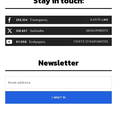
Stay in touch:
255,324
Υποστηρικτές
ΚΆΝΤΕ LIKE
128,657
Ακόλουθοι
ΑΚΟΛΟΥΘΉΣΤΕ
97,058
Συνδρομητές
ΓΊΝΕΤΕ ΣΥΝΔΡΟΜΗΤΉΣ
Newsletter
I WANT IN