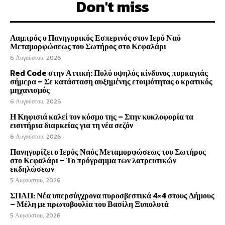
Don't miss
Λαμπρός ο Πανηγυρικός Εσπερινός στον Ιερό Ναό
Μεταμορφώσεως του Σωτήρος στο Κεφαλάρι
6 Αυγούστου, 2026
Red Code στην Αττική: Πολύ υψηλός κίνδυνος πυρκαγιάς
σήμερα – Σε κατάσταση αυξημένης ετοιμότητας ο κρατικός
μηχανισμός
6 Αυγούστου, 2026
Η Κηφισιά καλεί τον κόσμο της – Στην κυκλοφορία τα
εισιτήρια διαρκείας για τη νέα σεζόν
6 Αυγούστου, 2026
Πανηγυρίζει ο Ιερός Ναός Μεταμορφώσεως του Σωτήρος
στο Κεφαλάρι – Το πρόγραμμα των λατρευτικών
εκδηλώσεων
5 Αυγούστου, 2026
ΣΠΑΠ: Νέα υπερσύγχρονα πυροσβεστικά 4×4 στους Δήμους
– Μέλη με πρωτοβουλία του Βασίλη Ξυπολυτά
5 Αυγούστου, 2026