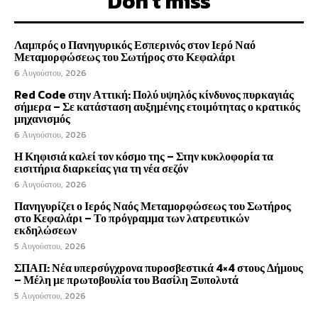
Don't miss
Λαμπρός ο Πανηγυρικός Εσπερινός στον Ιερό Ναό
Μεταμορφώσεως του Σωτήρος στο Κεφαλάρι
6 Αυγούστου, 2026
Red Code στην Αττική: Πολύ υψηλός κίνδυνος πυρκαγιάς
σήμερα – Σε κατάσταση αυξημένης ετοιμότητας ο κρατικός
μηχανισμός
6 Αυγούστου, 2026
Η Κηφισιά καλεί τον κόσμο της – Στην κυκλοφορία τα
εισιτήρια διαρκείας για τη νέα σεζόν
6 Αυγούστου, 2026
Πανηγυρίζει ο Ιερός Ναός Μεταμορφώσεως του Σωτήρος
στο Κεφαλάρι – Το πρόγραμμα των λατρευτικών
εκδηλώσεων
5 Αυγούστου, 2026
ΣΠΑΠ: Νέα υπερσύγχρονα πυροσβεστικά 4×4 στους Δήμους
– Μέλη με πρωτοβουλία του Βασίλη Ξυπολυτά
5 Αυγούστου, 2026