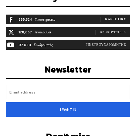
255,324
Υποστηρικτές
ΚΆΝΤΕ LIKE
128,657
Ακόλουθοι
ΑΚΟΛΟΥΘΉΣΤΕ
97,058
Συνδρομητές
ΓΊΝΕΤΕ ΣΥΝΔΡΟΜΗΤΉΣ
Newsletter
I WANT IN