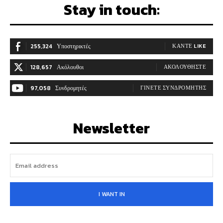
Stay in touch:
255,324
Υποστηρικτές
ΚΆΝΤΕ LIKE
128,657
Ακόλουθοι
ΑΚΟΛΟΥΘΉΣΤΕ
97,058
Συνδρομητές
ΓΊΝΕΤΕ ΣΥΝΔΡΟΜΗΤΉΣ
Newsletter
I WANT IN