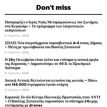
Don't miss
Πανηγυρίζει ο Ιερός Ναός Μεταμορφώσεως του Σωτήρος
στο Κεφαλάρι – Το πρόγραμμα των λατρευτικών
εκδηλώσεων
5 Αυγούστου, 2026
ΣΠΑΠ: Νέα υπερσύγχρονα πυροσβεστικά 4×4 στους Δήμους
– Μέλη με πρωτοβουλία του Βασίλη Ξυπολυτά
5 Αυγούστου, 2026
Η 26η Οκτωβρίου είναι πλέον και επίσημα η τοπική αργία
της Κηφισιάς – Δημοσιεύτηκε σε ΦΕΚ το Προεδρικό
Διάταγμα
5 Αυγούστου, 2026
Δυτική Αττική: Βελτιώνεται η εικόνα της φωτιάς – Πάνω
από 144.000 στρέμματα έγιναν στάχτη
5 Αυγούστου, 2026
Κηφισιά: Το νέο Κέντρο Πολιτικής Προστασίας στον ΑΝΤ1
– Ο Βασίλης Ξυπολυτάς παρουσίασε το σύστημα 24ωρης
επιτήρησης με drones