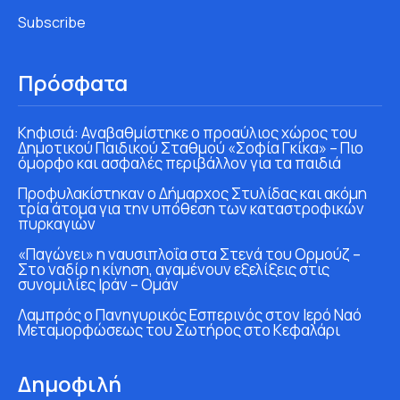
Subscribe
Πρόσφατα
Κηφισιά: Αναβαθμίστηκε ο προαύλιος χώρος του
Δημοτικού Παιδικού Σταθμού «Σοφία Γκίκα» – Πιο
όμορφο και ασφαλές περιβάλλον για τα παιδιά
Προφυλακίστηκαν ο Δήμαρχος Στυλίδας και ακόμη
τρία άτομα για την υπόθεση των καταστροφικών
πυρκαγιών
«Παγώνει» η ναυσιπλοΐα στα Στενά του Ορμούζ –
Στο ναδίρ η κίνηση, αναμένουν εξελίξεις στις
συνομιλίες Ιράν – Ομάν
Λαμπρός ο Πανηγυρικός Εσπερινός στον Ιερό Ναό
Μεταμορφώσεως του Σωτήρος στο Κεφαλάρι
Δημοφιλή