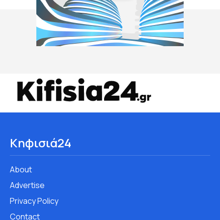
Κηφισιά24
About
Advertise
Privacy Policy
Contact