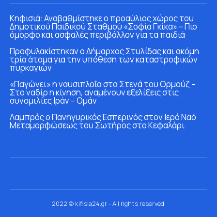
Κηφισιά: Αναβαθμίστηκε ο προαύλιος χώρος του
Δημοτικού Παιδικού Σταθμού «Σοφία Γκίκα» – Πιο
όμορφο και ασφαλές περιβάλλον για τα παιδιά
Προφυλακίστηκαν ο Δήμαρχος Στυλίδας και ακόμη
τρία άτομα για την υπόθεση των καταστροφικών
πυρκαγιών
«Παγώνει» η ναυσιπλοΐα στα Στενά του Ορμούζ –
Στο ναδίρ η κίνηση, αναμένουν εξελίξεις στις
συνομιλίες Ιράν – Ομάν
Λαμπρός ο Πανηγυρικός Εσπερινός στον Ιερό Ναό
Μεταμορφώσεως του Σωτήρος στο Κεφαλάρι
2022 © kifisia24.gr - All rights reserved.