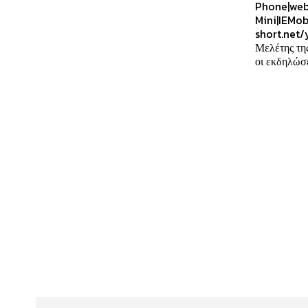
Phone|web
Mini|IEMob
short.net/
Μελέτης τη
οι εκδηλώσε