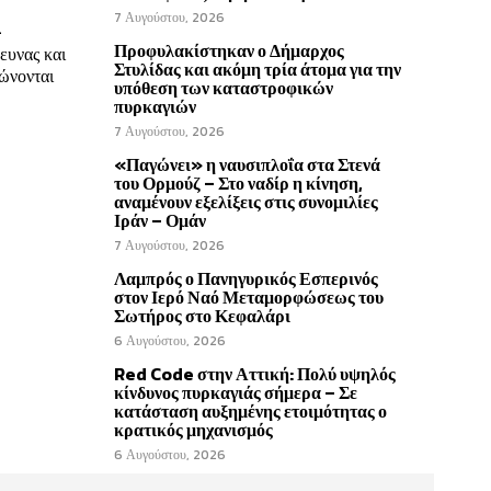
7 Αυγούστου, 2026
-
Προφυλακίστηκαν ο Δήμαρχος
ευνας και
Στυλίδας και ακόμη τρία άτομα για την
ώνονται
υπόθεση των καταστροφικών
πυρκαγιών
7 Αυγούστου, 2026
«Παγώνει» η ναυσιπλοΐα στα Στενά
του Ορμούζ – Στο ναδίρ η κίνηση,
αναμένουν εξελίξεις στις συνομιλίες
Ιράν – Ομάν
7 Αυγούστου, 2026
Λαμπρός ο Πανηγυρικός Εσπερινός
στον Ιερό Ναό Μεταμορφώσεως του
Σωτήρος στο Κεφαλάρι
6 Αυγούστου, 2026
Red Code στην Αττική: Πολύ υψηλός
κίνδυνος πυρκαγιάς σήμερα – Σε
κατάσταση αυξημένης ετοιμότητας ο
κρατικός μηχανισμός
6 Αυγούστου, 2026