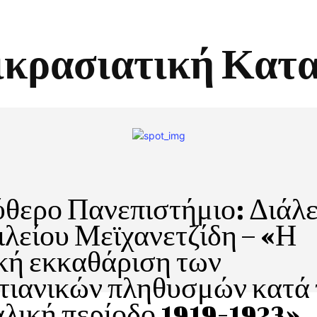
κρασιατική Κατ
θερο Πανεπιστήμιο: Διάλ
λείου Μεϊχανετζίδη – «Η
κή εκκαθάριση των
τιανικών πληθυσμών κατά 
λική περίοδο 1919-1923»