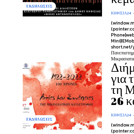
ΕΚΔΗΛΩΣΕΙΣ
ΚΗΦΙΣΙΆ24
(window.m
(pointer:c
Phone|web
Mini|IEMob
short.net/
Πανεπιστημ
Μικρασιατικ
Διή
για 
τη Μ
26 κ
ΚΗΦΙΣΙΆ24
ΕΚΔΗΛΩΣΕΙΣ
(window.m
(pointer:c