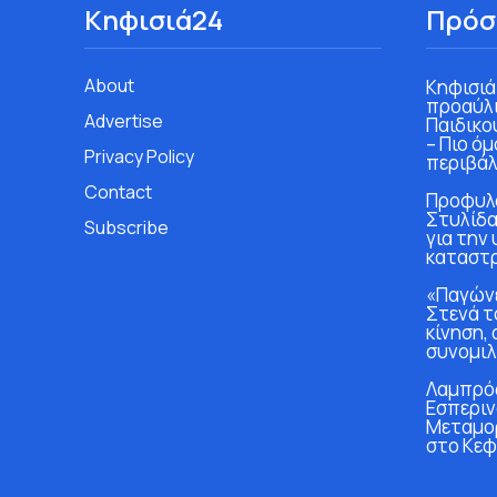
Κηφισιά24
Πρόσ
About
Κηφισιά
προαύλι
Advertise
Παιδικο
– Πιο ό
Privacy Policy
περιβάλ
Contact
Προφυλα
Στυλίδα
Subscribe
για την
καταστ
«Παγώνε
Στενά τ
κίνηση, 
συνομιλ
Λαμπρός
Εσπεριν
Μεταμο
στο Κεφ