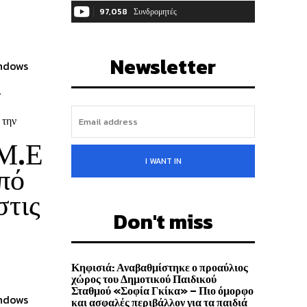
97,058
Συνδρομητές
ΓΊΝΕΤΕ ΣΥΝΔΡΟΜΗΤΉΣ
Newsletter
indows
-
 την
.Μ.Ε
I WANT IN
από
στις
Don't miss
Κηφισιά: Αναβαθμίστηκε ο προαύλιος
χώρος του Δημοτικού Παιδικού
Σταθμού «Σοφία Γκίκα» – Πιο όμορφο
indows
και ασφαλές περιβάλλον για τα παιδιά