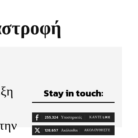
αστροφή
εξη
Stay in touch:
255,324
Υποστηρικτές
ΚΆΝΤΕ LIKE
την
128,657
Ακόλουθοι
ΑΚΟΛΟΥΘΉΣΤΕ