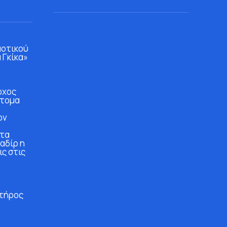
μοτικού
 Γκίκα»
ρχος
άτομα
ών
στα
αδίρ η
ις στις
τήρος