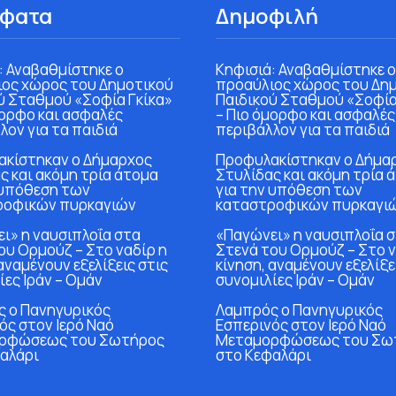
φατα
Δημοφιλή
: Αναβαθμίστηκε ο
Κηφισιά: Αναβαθμίστηκε ο
ος χώρος του Δημοτικού
προαύλιος χώρος του Δη
ύ Σταθμού «Σοφία Γκίκα»
Παιδικού Σταθμού «Σοφία
μορφο και ασφαλές
– Πιο όμορφο και ασφαλές
λον για τα παιδιά
περιβάλλον για τα παιδιά
κίστηκαν ο Δήμαρχος
Προφυλακίστηκαν ο Δήμα
ς και ακόμη τρία άτομα
Στυλίδας και ακόμη τρία 
 υπόθεση των
για την υπόθεση των
ροφικών πυρκαγιών
καταστροφικών πυρκαγι
ι» η ναυσιπλοΐα στα
«Παγώνει» η ναυσιπλοΐα 
ου Ορμούζ – Στο ναδίρ η
Στενά του Ορμούζ – Στο ν
αναμένουν εξελίξεις στις
κίνηση, αναμένουν εξελίξε
ίες Ιράν – Ομάν
συνομιλίες Ιράν – Ομάν
 ο Πανηγυρικός
Λαμπρός ο Πανηγυρικός
ός στον Ιερό Ναό
Εσπερινός στον Ιερό Ναό
ρφώσεως του Σωτήρος
Μεταμορφώσεως του Σω
αλάρι
στο Κεφαλάρι