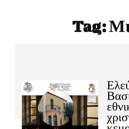
Tag:
Μι
Ελεύ
Βασι
εθνι
χρισ
κεμα