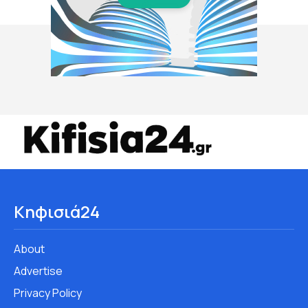
Κηφισιά24
About
Advertise
Privacy Policy