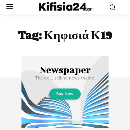
Tag:
Κηφισιά Κ19