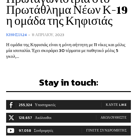
Πρωτάθλημα Νέων Κ-19
η ομάδα της Κηφισιάς
ΚΗΦΙΣΙΆ24
-
11 ΑΠΡΙΛΊΟΥ, 2023
Η ομάδα της Κηφισιάς είναι η μόνη αήττητη με 11 νίκες και μόλις
μία ισοπαλία. Έχει σκοράρει 30 τέρματα με παθητικό μόλις 5
γκολ,...
Stay in touch:
255,324
Υποστηρικτές
ΚΆΝΤΕ LIKE
128,657
Ακόλουθοι
ΑΚΟΛΟΥΘΉΣΤΕ
97,058
Συνδρομητές
ΓΊΝΕΤΕ ΣΥΝΔΡΟΜΗΤΉΣ