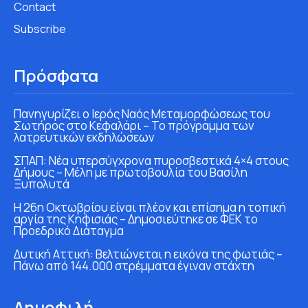
Contact
Subscribe
Πρόσφατα
Πανηγυρίζει ο Ιερός Ναός Μεταμορφώσεως του
Σωτήρος στο Κεφαλάρι – Το πρόγραμμα των
λατρευτικών εκδηλώσεων
ΣΠΑΠ: Νέα υπερσύγχρονα πυροσβεστικά 4×4 στους
Δήμους – Μέλη με πρωτοβουλία του Βασίλη
Ξυπολυτά
Η 26η Οκτωβρίου είναι πλέον και επίσημα η τοπική
αργία της Κηφισιάς – Δημοσιεύτηκε σε ΦΕΚ το
Προεδρικό Διάταγμα
Δυτική Αττική: Βελτιώνεται η εικόνα της φωτιάς –
Πάνω από 144.000 στρέμματα έγιναν στάχτη
Δημοφιλή