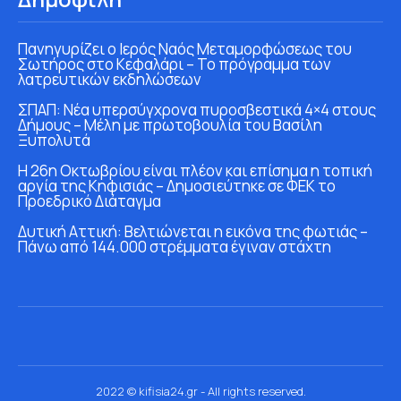
Πανηγυρίζει ο Ιερός Ναός Μεταμορφώσεως του
Σωτήρος στο Κεφαλάρι – Το πρόγραμμα των
λατρευτικών εκδηλώσεων
ΣΠΑΠ: Νέα υπερσύγχρονα πυροσβεστικά 4×4 στους
Δήμους – Μέλη με πρωτοβουλία του Βασίλη
Ξυπολυτά
Η 26η Οκτωβρίου είναι πλέον και επίσημα η τοπική
αργία της Κηφισιάς – Δημοσιεύτηκε σε ΦΕΚ το
Προεδρικό Διάταγμα
Δυτική Αττική: Βελτιώνεται η εικόνα της φωτιάς –
Πάνω από 144.000 στρέμματα έγιναν στάχτη
2022 © kifisia24.gr - All rights reserved.