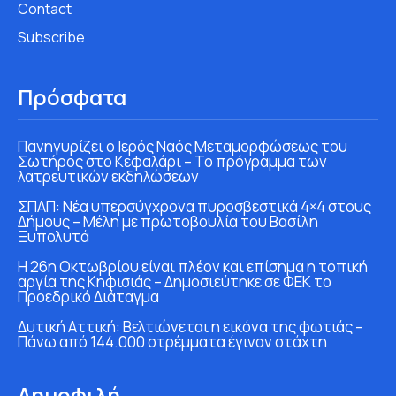
Contact
Subscribe
Πρόσφατα
Πανηγυρίζει ο Ιερός Ναός Μεταμορφώσεως του
Σωτήρος στο Κεφαλάρι – Το πρόγραμμα των
λατρευτικών εκδηλώσεων
ΣΠΑΠ: Νέα υπερσύγχρονα πυροσβεστικά 4×4 στους
Δήμους – Μέλη με πρωτοβουλία του Βασίλη
Ξυπολυτά
Η 26η Οκτωβρίου είναι πλέον και επίσημα η τοπική
αργία της Κηφισιάς – Δημοσιεύτηκε σε ΦΕΚ το
Προεδρικό Διάταγμα
Δυτική Αττική: Βελτιώνεται η εικόνα της φωτιάς –
Πάνω από 144.000 στρέμματα έγιναν στάχτη
Δημοφιλή