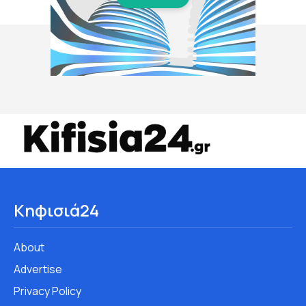
Κηφισιά24
About
Advertise
Privacy Policy