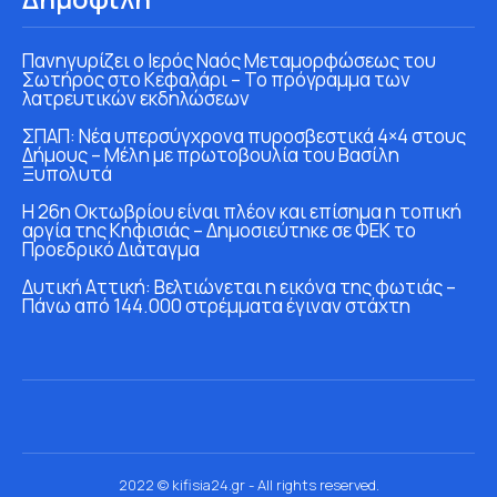
Πανηγυρίζει ο Ιερός Ναός Μεταμορφώσεως του
Σωτήρος στο Κεφαλάρι – Το πρόγραμμα των
λατρευτικών εκδηλώσεων
ΣΠΑΠ: Νέα υπερσύγχρονα πυροσβεστικά 4×4 στους
Δήμους – Μέλη με πρωτοβουλία του Βασίλη
Ξυπολυτά
Η 26η Οκτωβρίου είναι πλέον και επίσημα η τοπική
αργία της Κηφισιάς – Δημοσιεύτηκε σε ΦΕΚ το
Προεδρικό Διάταγμα
Δυτική Αττική: Βελτιώνεται η εικόνα της φωτιάς –
Πάνω από 144.000 στρέμματα έγιναν στάχτη
2022 © kifisia24.gr - All rights reserved.