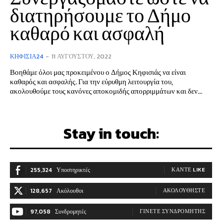
διατηρήσουμε το Δήμο
καθαρό και ασφαλή
ΚΗΦΙΣΙΆ24
-
11 ΑΥΓΟΎΣΤΟΥ, 2022
Βοηθάμε όλοι μας προκειμένου ο Δήμος Κηφισιάς να είναι
καθαρός και ασφαλής. Για την εύρυθμη λειτουργία του,
ακολουθούμε τους κανόνες αποκομιδής απορριμμάτων και δεν...
Stay in touch:
255,324
Υποστηρικτές
ΚΆΝΤΕ LIKE
128,657
Ακόλουθοι
ΑΚΟΛΟΥΘΉΣΤΕ
97,058
Συνδρομητές
ΓΊΝΕΤΕ ΣΥΝΔΡΟΜΗΤΉΣ