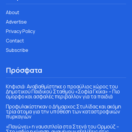
About
Advertise
Privacy Policy
Contact
Subscribe
Πρόσφατα
Κηφισιά: Αναβαθμίστηκε ο προαύλιος χώρος του
Δημοτικού Παιδικού Σταθμού «Σοφία Γκίκα» – Πιο
όμορφο και ασφαλές περιβάλλον για τα παιδιά
Προφυλακίστηκαν ο Δήμαρχος Στυλίδας και ακόμη
τρία άτομα για την υπόθεση των καταστροφικών
πυρκαγιών
«Παγώνει» η ναυσιπλοΐα στα Στενά του Ορμούζ –
Στο ναδίρ η κίνηση, αναμένουν εξελίξεις στις