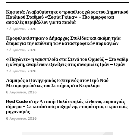
Κηφισιά: Αναβαθμίστηκε ο προαύλιος χώρος του Δημοτικού
Παιδικού Σταθμού «Σοφία Γκίκα» – Πιο όμορφο και
ασφαλές περιβάλλον για τα παιδιά
7 Αυγούστου, 2026
Προφυλακίστηκαν ο Δήμαρχος Στυλίδας και ακόμη τρία
άτομα για την υπόθεση των καταστροφικών πυρκαγιών
7 Αυγούστου, 2026
«Παγώνει» η ναυσιπλοΐα στα Στενά του Ορμούζ – Στο ναδίρ
η κίνηση, αναμένουν εξελίξεις στις συνομιλίες Ιράν – Ομάν
7 Αυγούστου, 2026
Λαμπρός ο Πανηγυρικός Εσπερινός στον Ιερό Ναό
Μεταμορφώσεως του Σωτήρος στο Κεφαλάρι
6 Αυγούστου, 2026
Red Code στην Αττική: Πολύ υψηλός κίνδυνος πυρκαγιάς
σήμερα – Σε κατάσταση αυξημένης ετοιμότητας ο κρατικός
μηχανισμός
6 Αυγούστου, 2026