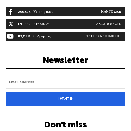
255,324
Υποστηρικτές
ΚΆΝΤΕ LIKE
128,657
Ακόλουθοι
ΑΚΟΛΟΥΘΉΣΤΕ
97,058
Συνδρομητές
ΓΊΝΕΤΕ ΣΥΝΔΡΟΜΗΤΉΣ
Newsletter
I WANT IN
Don't miss