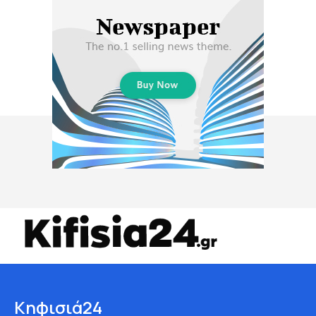
Κηφισιά24