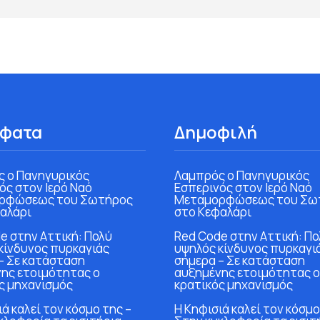
φατα
Δημοφιλή
 ο Πανηγυρικός
Λαμπρός ο Πανηγυρικός
ός στον Ιερό Ναό
Εσπερινός στον Ιερό Ναό
ρφώσεως του Σωτήρος
Μεταμορφώσεως του Σω
αλάρι
στο Κεφαλάρι
e στην Αττική: Πολύ
Red Code στην Αττική: Πο
κίνδυνος πυρκαγιάς
υψηλός κίνδυνος πυρκαγι
– Σε κατάσταση
σήμερα – Σε κατάσταση
ης ετοιμότητας ο
αυξημένης ετοιμότητας ο
ς μηχανισμός
κρατικός μηχανισμός
ά καλεί τον κόσμο της –
Η Κηφισιά καλεί τον κόσμο