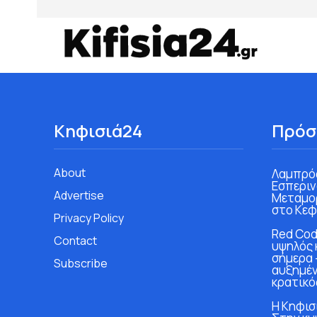
Κηφισιά24
Πρόσ
About
Λαμπρός
Εσπεριν
Advertise
Μεταμο
στο Κεφ
Privacy Policy
Red Cod
Contact
υψηλός 
σήμερα 
Subscribe
αυξημέν
κρατικό
Η Κηφισι