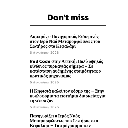
Don't miss
Λαμπρός ο Πανηγυρικός Εσπερινός
στον Ιερό Ναό Μεταμορφώσεως του
Σωτήρος στο Κεφαλάρι
6 Αυγούστου, 2026
Red Code στην Αττική: Πολύ υψηλός
κίνδυνος πυρκαγιάς σήμερα – Σε
κατάσταση αυξημένης ετοιμότητας ο
κρατικός μηχανισμός
6 Αυγούστου, 2026
Η Κηφισιά καλεί τον κόσμο της – Στην
κυκλοφορία τα εισιτήρια διαρκείας για
τη νέα σεζόν
6 Αυγούστου, 2026
Πανηγυρίζει ο Ιερός Ναός
Μεταμορφώσεως του Σωτήρος στο
Κεφαλάρι – Το πρόγραμμα των