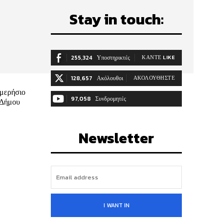
Stay in touch:
255,324
Υποστηρικτές
ΚΆΝΤΕ LIKE
128,657
Ακόλουθοι
ΑΚΟΛΟΥΘΉΣΤΕ
ημερήσιο
97,058
Συνδρομητές
ΓΊΝΕΤΕ ΣΥΝΔΡΟΜΗΤΉΣ
Newsletter
I WANT IN