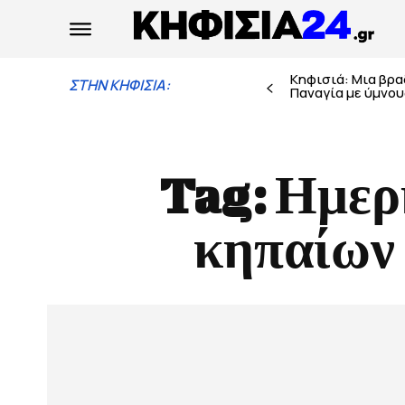
Κηφισιά: Μια βρ
ΣΤΗΝ ΚΗΦΙΣΙΑ:
Παναγία με ύμνους
Tag:
Ημερ
κηπαίων