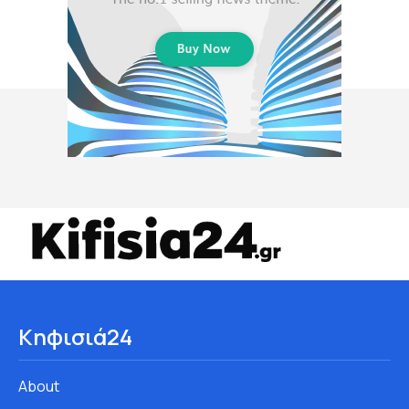
Κηφισιά24
About