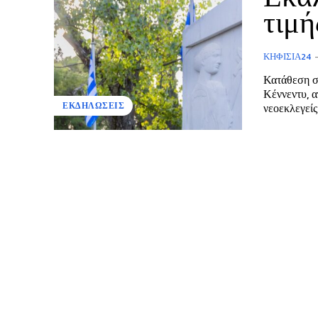
τιμή
ΚΗΦΙΣΙΆ24
Κατάθεση σ
Κέννεντυ, από 
νεοεκλεγείς
ΕΚΔΗΛΩΣΕΙΣ