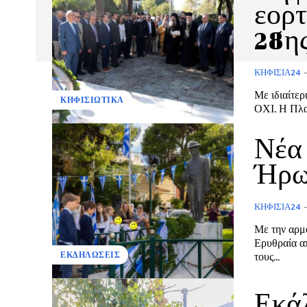
εορτ
28η
ΚΗΦΙΣΙΆ24
Με ιδιαίτε
ΚΗΦΙΣΙΩΤΙΚΑ
ΟΧΙ. Η Πλα
Νέα 
Ήρω
ΚΗΦΙΣΙΆ24
Με την αρμ
Ερυθραία α
τους...
ΕΚΔΗΛΩΣΕΙΣ
Εκάλ