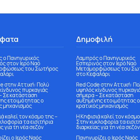
φατα
Δημοφιλή
 ο Πανηγυρικός
Λαμπρός ο Πανηγυρικός
ός στον Ιερό Ναό
Εσπερινός στον Ιερό Ναό
ρφώσεως του Σωτήρος
Μεταμορφώσεως του Σω
αλάρι
στο Κεφαλάρι
e στην Αττική: Πολύ
Red Code στην Αττική: Πο
κίνδυνος πυρκαγιάς
υψηλός κίνδυνος πυρκαγι
– Σε κατάσταση
σήμερα – Σε κατάσταση
ης ετοιμότητας ο
αυξημένης ετοιμότητας ο
ς μηχανισμός
κρατικός μηχανισμός
ά καλεί τον κόσμο της –
Η Κηφισιά καλεί τον κόσμο
κλοφορία τα εισιτήρια
Στην κυκλοφορία τα εισιτ
ς για τη νέα σεζόν
διαρκείας για τη νέα σεζόν
ίζει ο Ιερός Ναός
Πανηγυρίζει ο Ιερός Ναός