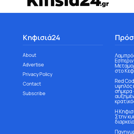
Κηφισιά24
Πρόσ
About
Λαμπρός
Εσπεριν
Advertise
Μεταμο
στο Κεφ
Privacy Policy
Red Cod
Contact
υψηλός 
σήμερα 
Subscribe
αυξημέν
κρατικό
Η Κηφισι
Στην κυ
διαρκεία
Πανηγυρ