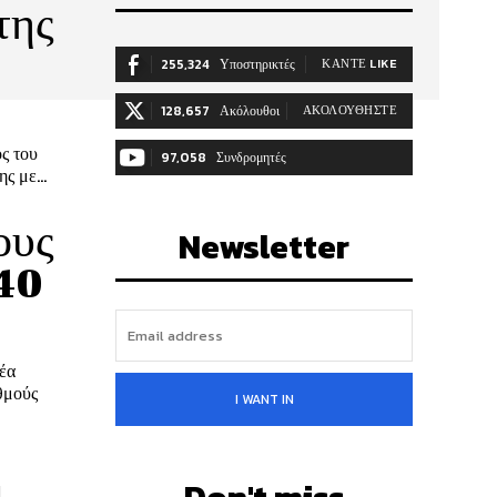
της
255,324
Υποστηρικτές
ΚΆΝΤΕ LIKE
128,657
Ακόλουθοι
ΑΚΟΛΟΥΘΉΣΤΕ
ς του
97,058
Συνδρομητές
 με...
ΓΊΝΕΤΕ ΣΥΝΔΡΟΜΗΤΉΣ
ους
Newsletter
940
έα
θμούς
I WANT IN
ι