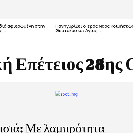
αδιά αφιερωμένη στην
Πανηγυρίζει ο Ιερός Ναός Κοιμήσεω
...
Θεοτόκου και Αγίας...
κή Επέτειος 28ης
ισιά: Με λαμπρότητα