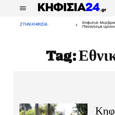
Κηφισιά: Μια βρ
ΣΤΗΝ ΚΗΦΙΣΙΑ:
Παναγία με ύμνους
Tag:
Εθνι
Κηφ