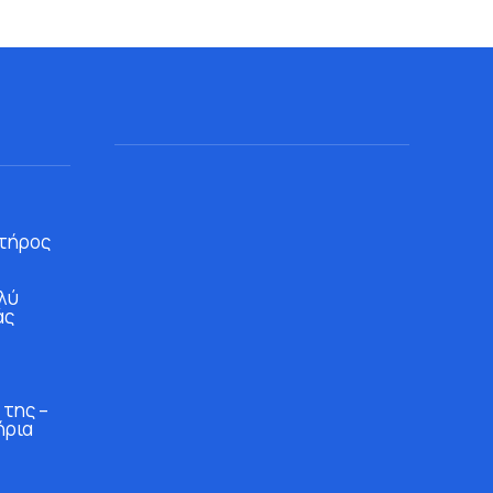
τήρος
λύ
άς
 της –
ήρια