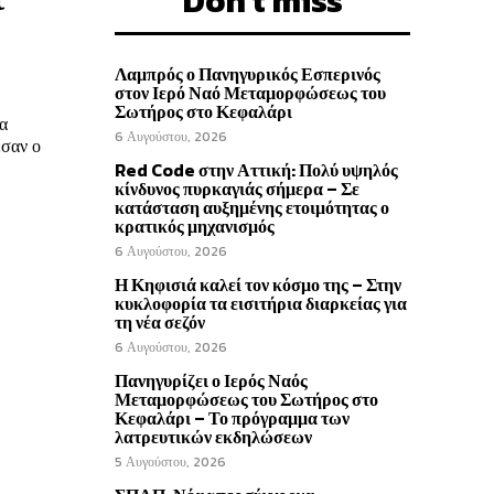
Don't miss
Λαμπρός ο Πανηγυρικός Εσπερινός
στον Ιερό Ναό Μεταμορφώσεως του
Σωτήρος στο Κεφαλάρι
α
6 Αυγούστου, 2026
Red Code στην Αττική: Πολύ υψηλός
κίνδυνος πυρκαγιάς σήμερα – Σε
κατάσταση αυξημένης ετοιμότητας ο
κρατικός μηχανισμός
6 Αυγούστου, 2026
Η Κηφισιά καλεί τον κόσμο της – Στην
κυκλοφορία τα εισιτήρια διαρκείας για
τη νέα σεζόν
6 Αυγούστου, 2026
Πανηγυρίζει ο Ιερός Ναός
Μεταμορφώσεως του Σωτήρος στο
Κεφαλάρι – Το πρόγραμμα των
λατρευτικών εκδηλώσεων
5 Αυγούστου, 2026