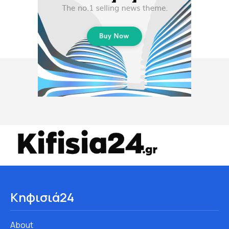
Κηφισιά24
About