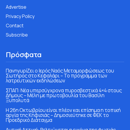
Advertise
Privacy Policy
Contact
Subscribe
Πρόσφατα
Πανηγυρίζει ο Ιερός Ναός Μεταμορφώσεως του
Σωτήρος στο Κεφαλάρι – Το πρόγραμμα των
λατρευτικών εκδηλώσεων
ΣΠΑΠ: Νέα υπερσύγχρονα πυροσβεστικά 4×4 στους
Δήμους – Μέλη με πρωτοβουλία του Βασίλη
Ξυπολυτά
Η 26η Οκτωβρίου είναι πλέον και επίσημα η τοπική
αργία της Κηφισιάς – Δημοσιεύτηκε σε ΦΕΚ το
Προεδρικό Διάταγμα
Δυτική Αττική: Βελτιώνεται η εικόνα της φωτιάς –