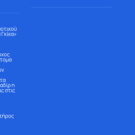
μοτικού
 Γκίκα»
ρχος
άτομα
ών
στα
αδίρ η
ις στις
τήρος