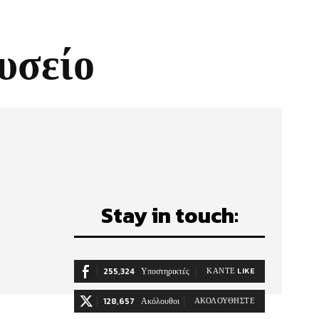
υσείο
Stay in touch:
255,324
Υποστηρικτές
ΚΆΝΤΕ LIKE
128,657
Ακόλουθοι
ΑΚΟΛΟΥΘΉΣΤΕ