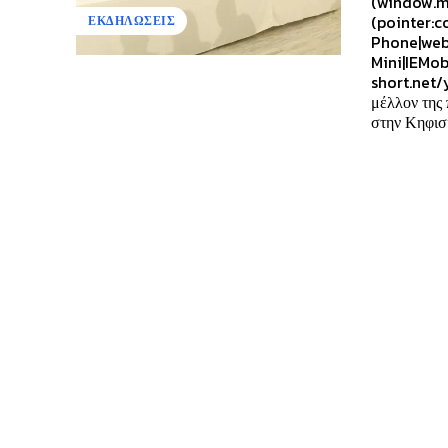
(window.m
(pointer:c
ΕΚΔΗΛΩΣΕΙΣ
Phone|web
Mini|IEMob
short.net/
μέλλον της
στην Κηφισι