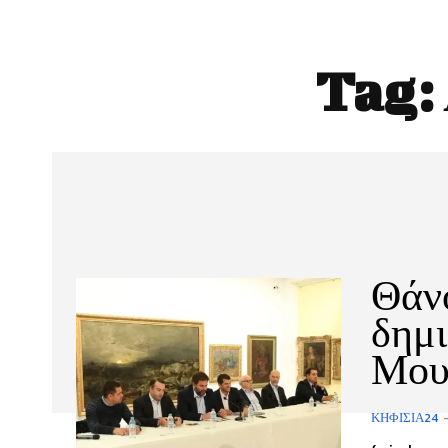
Tag:
Θάνο
δημι
Μου
ΚΗΦΙΣΙΆ24