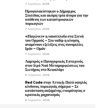
7 Αυγούστου, 2026
Προφυλακίστηκαν ο Δήμαρχος
Στυλίδας και ακόμη τρία άτομα για την
υπόθεση των καταστροφικών
πυρκαγιών
7 Αυγούστου, 2026
«Παγώνει» η ναυσιπλοΐα στα Στενά
του Ορμούζ – Στο ναδίρ η κίνηση,
αναμένουν εξελίξεις στις συνομιλίες
Ιράν – Ομάν
7 Αυγούστου, 2026
Λαμπρός ο Πανηγυρικός Εσπερινός
στον Ιερό Ναό Μεταμορφώσεως του
Σωτήρος στο Κεφαλάρι
6 Αυγούστου, 2026
Red Code στην Αττική: Πολύ υψηλός
κίνδυνος πυρκαγιάς σήμερα – Σε
κατάσταση αυξημένης ετοιμότητας ο
κρατικός μηχανισμός
6 Αυγούστου, 2026