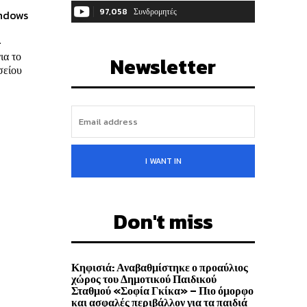
97,058
Συνδρομητές
indows
ΓΊΝΕΤΕ ΣΥΝΔΡΟΜΗΤΉΣ
-
ια το
Newsletter
σείου
I WANT IN
Don't miss
Κηφισιά: Αναβαθμίστηκε ο προαύλιος
χώρος του Δημοτικού Παιδικού
Σταθμού «Σοφία Γκίκα» – Πιο όμορφο
και ασφαλές περιβάλλον για τα παιδιά