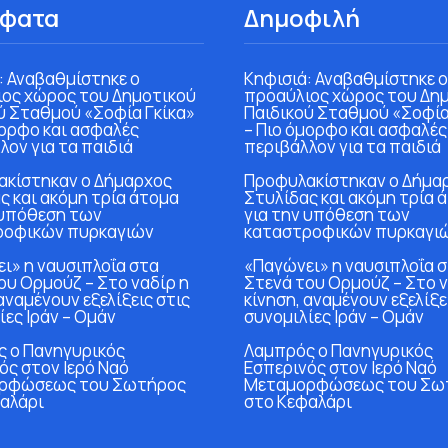
φατα
Δημοφιλή
: Αναβαθμίστηκε ο
Κηφισιά: Αναβαθμίστηκε ο
ος χώρος του Δημοτικού
προαύλιος χώρος του Δη
ύ Σταθμού «Σοφία Γκίκα»
Παιδικού Σταθμού «Σοφία
μορφο και ασφαλές
– Πιο όμορφο και ασφαλές
λον για τα παιδιά
περιβάλλον για τα παιδιά
κίστηκαν ο Δήμαρχος
Προφυλακίστηκαν ο Δήμα
ς και ακόμη τρία άτομα
Στυλίδας και ακόμη τρία 
 υπόθεση των
για την υπόθεση των
ροφικών πυρκαγιών
καταστροφικών πυρκαγι
ι» η ναυσιπλοΐα στα
«Παγώνει» η ναυσιπλοΐα 
ου Ορμούζ – Στο ναδίρ η
Στενά του Ορμούζ – Στο ν
αναμένουν εξελίξεις στις
κίνηση, αναμένουν εξελίξε
ίες Ιράν – Ομάν
συνομιλίες Ιράν – Ομάν
 ο Πανηγυρικός
Λαμπρός ο Πανηγυρικός
ός στον Ιερό Ναό
Εσπερινός στον Ιερό Ναό
ρφώσεως του Σωτήρος
Μεταμορφώσεως του Σω
αλάρι
στο Κεφαλάρι