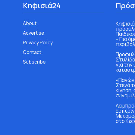
Κηφισιά24
Πρόσ
About
Κηφισιά
προαύλι
Advertise
Παιδικο
– Πιο ό
Privacy Policy
περιβάλ
Contact
Προφυλα
Στυλίδα
Subscribe
για την
καταστ
«Παγώνε
Στενά τ
κίνηση, 
συνομιλ
Λαμπρός
Εσπεριν
Μεταμο
στο Κεφ