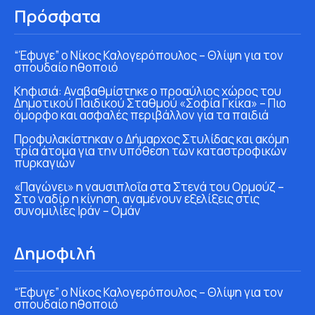
Πρόσφατα
“Έφυγε” ο Νίκος Καλογερόπουλος – Θλίψη για τον
σπουδαίο ηθοποιό
Κηφισιά: Αναβαθμίστηκε ο προαύλιος χώρος του
Δημοτικού Παιδικού Σταθμού «Σοφία Γκίκα» – Πιο
όμορφο και ασφαλές περιβάλλον για τα παιδιά
Προφυλακίστηκαν ο Δήμαρχος Στυλίδας και ακόμη
τρία άτομα για την υπόθεση των καταστροφικών
πυρκαγιών
«Παγώνει» η ναυσιπλοΐα στα Στενά του Ορμούζ –
Στο ναδίρ η κίνηση, αναμένουν εξελίξεις στις
συνομιλίες Ιράν – Ομάν
Δημοφιλή
“Έφυγε” ο Νίκος Καλογερόπουλος – Θλίψη για τον
σπουδαίο ηθοποιό