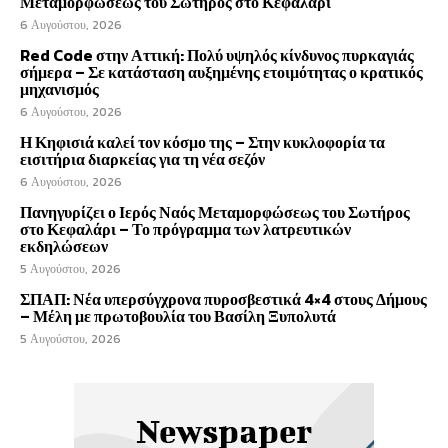
Μεταμορφώσεως του Σωτήρος στο Κεφαλάρι
6 Αυγούστου, 2026
Red Code στην Αττική: Πολύ υψηλός κίνδυνος πυρκαγιάς
σήμερα – Σε κατάσταση αυξημένης ετοιμότητας ο κρατικός
μηχανισμός
6 Αυγούστου, 2026
Η Κηφισιά καλεί τον κόσμο της – Στην κυκλοφορία τα
εισιτήρια διαρκείας για τη νέα σεζόν
6 Αυγούστου, 2026
Πανηγυρίζει ο Ιερός Ναός Μεταμορφώσεως του Σωτήρος
στο Κεφαλάρι – Το πρόγραμμα των λατρευτικών
εκδηλώσεων
5 Αυγούστου, 2026
ΣΠΑΠ: Νέα υπερσύγχρονα πυροσβεστικά 4×4 στους Δήμους
– Μέλη με πρωτοβουλία του Βασίλη Ξυπολυτά
5 Αυγούστου, 2026