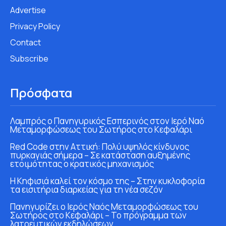
Advertise
Privacy Policy
Contact
Subscribe
Πρόσφατα
Λαμπρός ο Πανηγυρικός Εσπερινός στον Ιερό Ναό
Μεταμορφώσεως του Σωτήρος στο Κεφαλάρι
Red Code στην Αττική: Πολύ υψηλός κίνδυνος
πυρκαγιάς σήμερα – Σε κατάσταση αυξημένης
ετοιμότητας ο κρατικός μηχανισμός
Η Κηφισιά καλεί τον κόσμο της – Στην κυκλοφορία
τα εισιτήρια διαρκείας για τη νέα σεζόν
Πανηγυρίζει ο Ιερός Ναός Μεταμορφώσεως του
Σωτήρος στο Κεφαλάρι – Το πρόγραμμα των
λατρευτικών εκδηλώσεων