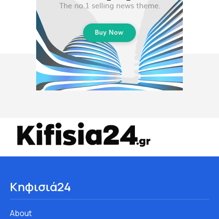
Κηφισιά24
About